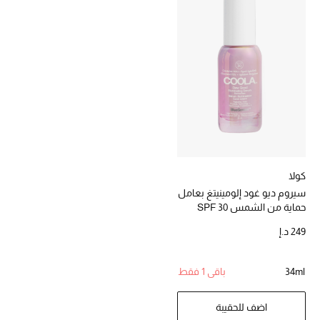
خصومات
ما وصلنا حديثاً
الموسم الجديد
ركن أناقة المنتجعات
حصريًا عبر الإنترنت
كولا
جميع إصدارتنا النسائية
سيروم ديو غود إلومينيتغ بعامل
حماية من الشمس SPF 30
تشكيلة المناسبات للنساء
249 د.إ
الحب للمحلي
34ml
باقي 1 فقط
الملابس الرياضية النسائية
اضف للحقيبة