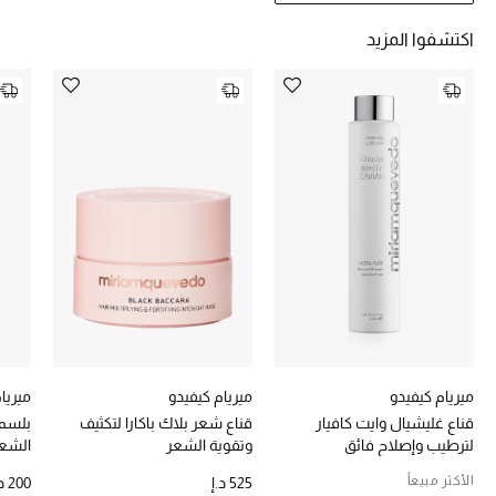
تشكيلة الأعراس
اكتشفوا المزيد
حقائب وأحذية متطابقة
هدايا للنساء
ركن الفخامة
جميع الملابس النسائية
جميع الأحذية النسائية
جميع الحقائب النسائية
جميع الإكسسورات النسائية
ميريام كيفيدو
ميريام كيفيدو
ميريا
قناع غليشيال وايت كافيار
قناع شعر بلاك باكارا لتكثيف
بلسم 
لترطيب وإصلاح فائق
وتقوية الشعر
الشعر
موضة نسائية
الأكثر مبيعاً
525 د.إ
200 د.إ
تسوقوا للنساء