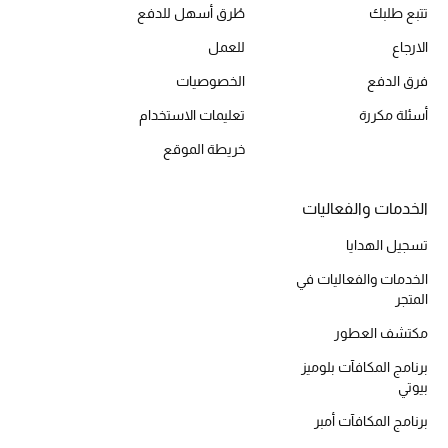
تتبع طلبك
طُرق أسهل للدفع
المكياج
الارجاع
للعمل
العناية بالبشرة
فرق الدفع
الخصوصيات
مستحضرات العناية
أسئلة مكررة
تعليمات الاستخدام
خريطة الموقع
مستحضرات الاستحمام والعناية بالجسم
الخدمات والفعاليات
العناية بالشعر
تسجيل الهدايا
الصحة والعافية
الخدمات والفعاليات في
المتجر
هدايا
مكتشف العطور
مجموعة الجمال
برنامج المكافآت بلوميز
بيوتي
الجمال في بلوميز
برنامج المكافآت أمبر