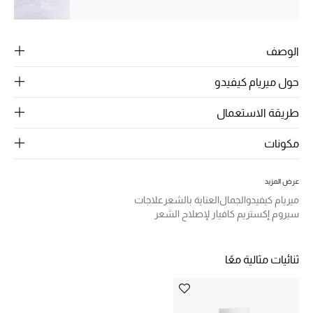
الرجال
الجمال
الوصف
الأطفال
حول ميريام كيفيدو
مستلزمات المنزل
طريقة الاستعمال
المجوهرات
مكونات
عرض المزيد
جديد لدينا
ميريام كيفيدو
الجمال
العناية بالشعر
علاجات
نسوقوا أحدث ما وصلنا
سيروم إكستريم كافيار لإصلاح الشعر
النساء
ثنائيات مثالية معًا
عرض جميع المنتجات