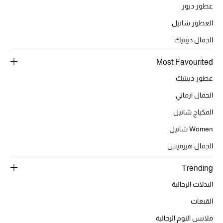
أبرز الحقائب
عطور ديور
تسوقوا الحقائب
العطور شانيل
الجمال ديبتيك
الأحذية
Most Favourited
الموسم الجديد
عطور ديبتيك
الجمال ارماني
أحذية النسائية
المكياج شانيل
تشكيلة الأحذية
Women شانيل
الجمال هيرميس
الأحذية الرجالية
Trending
أحذية للأطفال
البدلات الرجالية
أبرز المصممين
القبعات
ملابس النوم الرجالية