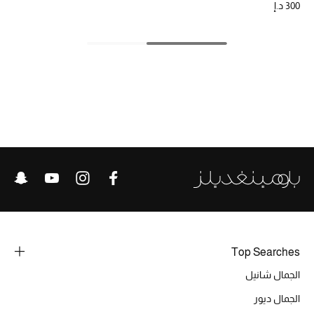
300 د.إ
الحقائب
الموسم الجديد
الحقائب النسائية
دليل ملتزمات الحقائب
حقائب رجالية
حقائب الأطفال
Top Searches
أبرز المصممين
الجمال شانيل
الجمال ديور