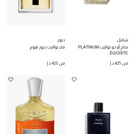
عرض جميع المنتجات
خصومات
ما وصلنا حديثاً
شانيل
ديور
الموسم الجديد
بخاخ أو دو تواليت PLATINUM
ماء تواليت ديور هوم
ÉGOÏSTE
ركن أناقة المنتجعات
من
425 د.إ
من
425 د.إ
حصريًا عبر الإنترنت
جميع إصدارتنا النسائية
تشكيلة المناسبات للنساء
الحب للمحلي
الملابس الرياضية النسائية