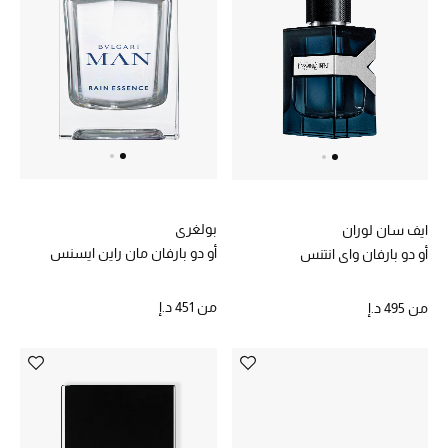
مكتشف العطور
المكياج
العناية بالبشرة
مستحضرات العناية
مستحضرات الاستحمام والعناية بالجسم
بولغري
ايف سان لوران
أو دو بارفان مان راين ايسنس
أو دو بارفان واي انتنس
العناية بالشعر
من
451 د.إ
من
495 د.إ
الصحة والعافية
هدايا
مجموعة الجمال