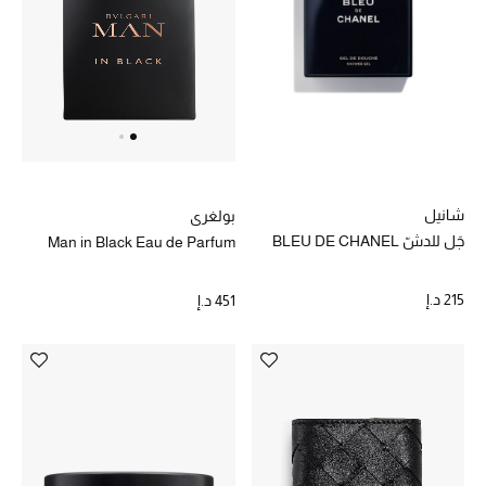
أبرز الحقائب
تسوقوا الحقائب
الأحذية
شانيل
بولغري
الموسم الجديد
جَل للدشّ BLEU DE CHANEL
Man in Black Eau de Parfum
أحذية النسائية
215 د.إ
451 د.إ
تشكيلة الأحذية
الأحذية الرجالية
أحذية للأطفال
أبرز المصممين