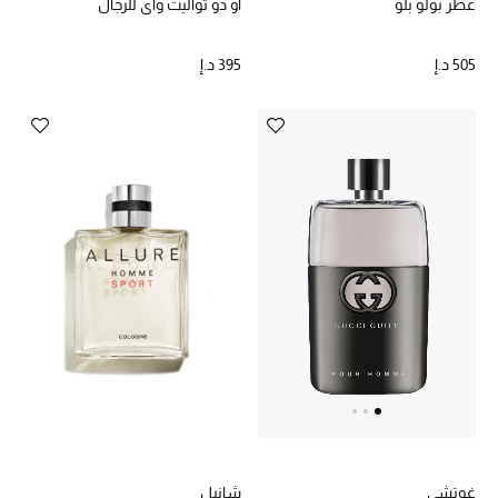
عطر بولو بلو
أو دو تواليت واي للرجال
حصريات
505 د.إ
395 د.إ
الأزياء
الجمال
مستلزمات المنزل
توتيمي
تعكس توتيمي فن الأناقة السهلة بقطع أساسية راقية
مصممة لتدوم وتتجاوز صيحات الموسم
تسوقوا توتيمي
شانيل
غوتشي