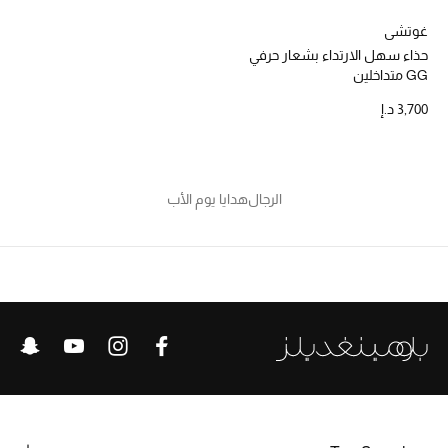
غوتشي
حذاء سهل الارتداء بشعار حرفي
GG متداخلين
3,700 د.إ
الرجال
هدايا يوم الأب