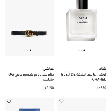
حقائب رجالية
العناية الشخصية بالرجال
صُممت للرجال
تسوقوا للرجال
الأطفال
شانيل
غوتشي
لوشن ما بعد الحلاقة BLEU DE
حزام جلد بإبزيم بتصميم حرفي GG
CHANEL
متداخلين
عرض جميع المنتجات
350 د.إ
2,150 د.إ
خصومات
عودة صغاركم للمدارس