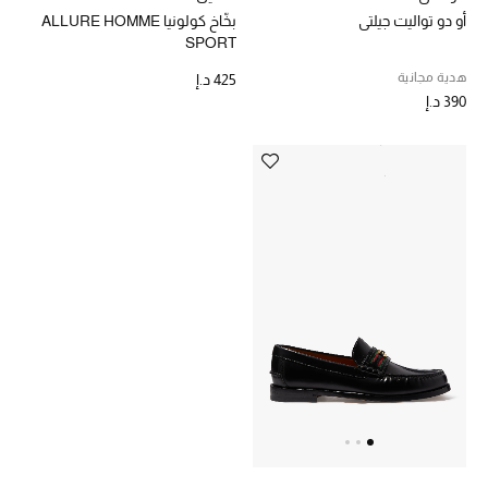
بخّاخ كولونيا ALLURE HOMME
أو دو تواليت جيلتي
SPORT
هدية مجانية
425 د.إ
390 د.إ