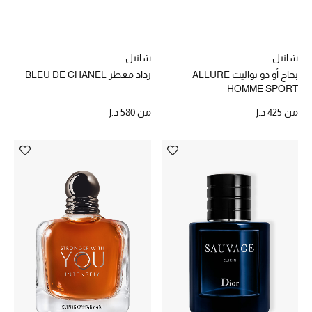
خصم حتى 70%
شانيل
شانيل
تسوقوا الآن
بخاخ أو دو تواليت ALLURE
رذاذ معطر BLEU DE CHANEL
HOMME SPORT
ما وصلنا حديثاً
من
425 د.إ
من
580 د.إ
ما وصلنا حديثاً
الموسم الجديد
النساء
الحقائب النسائية
أحذية النسائية