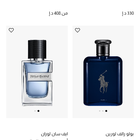
الرجال
330 د.إ
من
408 د.إ
الأطفال
المستلزمات المنزلية
هدايا حسب السعر
هدايا للجميع
تسوقوا الهدايا
المصممون
المصممون أ-ي
بولو رالف لورين
ايف سان لوران
مصممون جدد