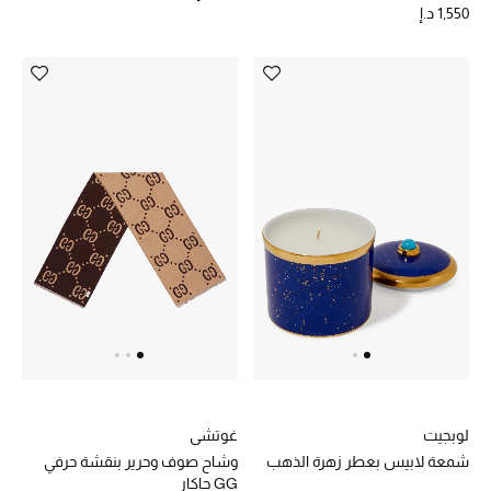
1,550 د.إ
المجوهرات
عرض كل التنزيلات
أبرز المصممين
مجوهرات فاخرة للنساء
مجوهرات عصرية للنساء
إكسسوارات للرجال
مجوهرات فاخرة للأطفال
ساعات
لوبجيت
غوتشي
شمعة لابيس بعطر زهرة الذهب
وشاح صوف وحرير بنقشة حرفي
GG جاكار