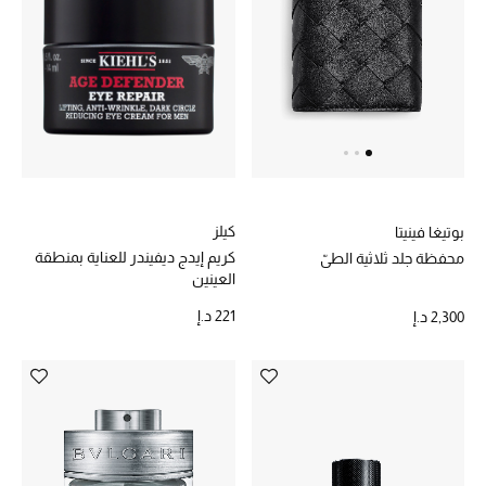
أحذية مختارة
تسوقوا الأحذية
الجمال
كيلز
بوتيغا فينيتا
خصومات
كريم إيدج ديفيندر للعناية بمنطقة
محفظة جلد ثلاثية الطيّ
العينين
جميع مستحضرات الجمال
221 د.إ
2,300 د.إ
الجديد في عالم الجمال
الأكثر مبيعاً
العطور