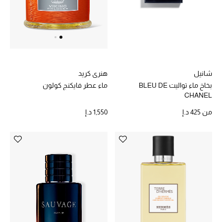
تشكيلة الأعراس
حقائب وأحذية متطابقة
هدايا للنساء
شانيل
هنري كريد
بخاخ ماء تواليت BLEU DE
ماء عطر فايكنج كولون
ركن الفخامة
CHANEL
جميع الملابس النسائية
من
425 د.إ
1,550 د.إ
جميع الأحذية النسائية
جميع الحقائب النسائية
جميع الإكسسورات النسائية