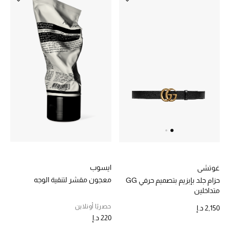
أبرز المصممين
العودة إلى المدرسة
تسوقوا التشكيلة
مستلزمات المنزل
عرض جميع المنتجات
الهدايا
ايسوب
غوتشي
ما وصلنا حديثا
معجون مقشر لتنقية الوجه
حزام جلد بإبزيم بتصميم حرفي GG
متداخلين
أبرز المصممين
حصريًا أونلاين
2,150 د.إ
220 د.إ
غرفة الطعام