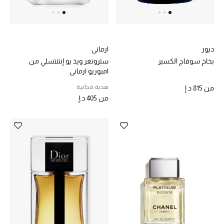
الرجال
الجمال
ديور
ارماني
الأطفال
بخاخ سوفاج الكسير
سترونغر ويذ يو إنتنتسلي من
امبوريو ارماني
مستلزمات المنزل
هدية مجانية
من
815 د.إ
من
405 د.إ
المجوهرات
جديد لدينا
نسوقوا أحدث ما وصلنا
النساء