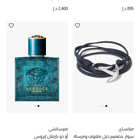
هدايا مُعبرة
تسوقوا المجوهرات
895 د.إ
2,400 د.إ
الهدايا
تسوقوا جميع الهدايا
بطاقة الهدايا الإلكترونية
هدايا حسب المرسل إليه
هدايا حسب المناسبة
هدايا حسب الفئة
النساء
ميانساي
فيرساتشي
سوار بتصميم حبل ملفوف ومرساة
أو دو بارفان إيروس