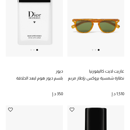
الجمال في بلوميز
دليل مستلزمات الجمال
أبرز الماركات
عطور الربيع
تسوقوا الآن
غاريت لايت كاليفورنيا
ديور
نظارة شمسية بروكس بإطار مربع
بلسم ديور هوم لبعد الحلاقة
الرجال
1,510 د.إ
350 د.إ
عرض جميع المنتجات
خصومات