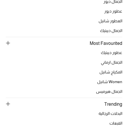
الجمال ديور
مكتشف العطور
عطور ديور
العطور شانيل
المكياج
الجمال ديبتيك
العناية بالبشرة
Most Favourited
مستحضرات العناية
عطور ديبتيك
الجمال ارماني
مستحضرات الاستحمام والعناية بالجسم
المكياج شانيل
العناية بالشعر
Women شانيل
الصحة والعافية
الجمال هيرميس
Trending
هدايا
البدلات الرجالية
مجموعة الجمال
القبعات