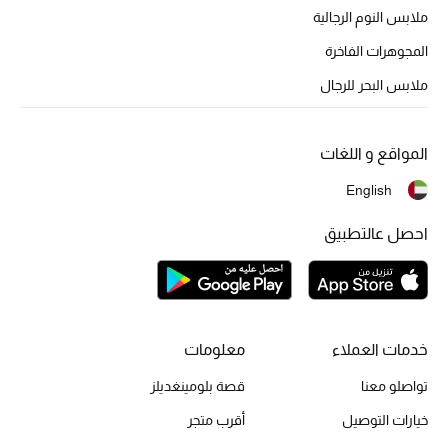
الجمال في بلوميز
ملابس النوم الرجالية
المجوهرات الفاخرة
دليل مستلزمات الجمال
ملابس البحر للرجال
أبرز الماركات
المواقع و اللغات
English
عطور الربيع
تسوقوا الآن
احصل عالتطبيق
الرجال
خدمات العملاء
معلومات
عرض جميع المنتجات
تواصلو معنا
قصة بلومينغديلز
خصومات
خيارات التوصيل
أقرب متجر