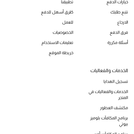
الهدايا
خيارات الدفع
تطبيقنا
تتبع طلبك
طُرق أسهل للدفع
الموسم الجديد
الارجاع
للعمل
ما وصلنا حديثاً
فرق الدفع
الخصوصيات
أسئلة مكررة
تعليمات الاستخدام
ركن أناقة المنتجعات
خريطة الموقع
حصريًا عبر الإنترنت
الخدمات والفعاليات
دليل مستلزمات الرجال
تسجيل الهدايا
أبرز المصممين
الخدمات والفعاليات في
المتجر
جميع الملابس الرجالية
مكتشف العطور
الأحذية الرجالية
برنامج المكافآت بلوميز
بيوتي
جميع الإكسسورات الرجالية
برنامج المكافآت أمبر