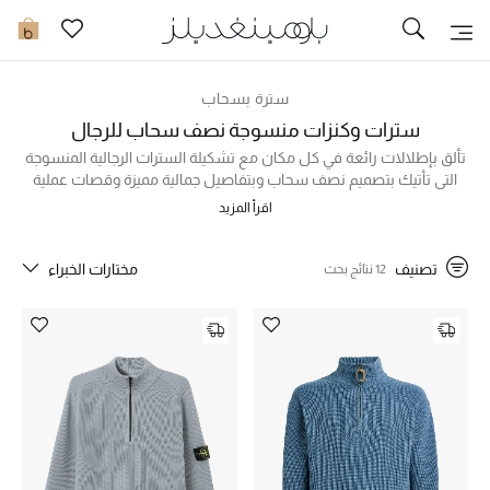
تخفيضات
0
مشاهدة الكل
سترة بسحاب
سترات وكنزات منسوجة نصف سحاب للرجال
جديد في الخصومات
تألق بإطلالات رائعة في كل مكان مع تشكيلة السترات الرجالية المنسوجة
التي تأتيك بتصميم نصف سحاب وبتفاصيل جمالية مميزة وقصات عملية
لارتداء مريح. تنتظرك خيارات متنوعة من تصميم أشهر الماركات العالمية،
مزيد من التخفيضات
اقرأ المزيد
بدءاً من السترات المصنوعة من الكشمير الفاخر بألوان جذابة تضفي طابعاً
راقياً على إطلالتك، والسترات المنسوجة من مزيج الصوف والقطن لتجمع
النساء
بين الدفء والراحة بشكل مثالي، والكثير من الموديلات الفخمة التي تواكب
تصنيف
مختارات الخبراء
12 نتائج بحث
أحدث صيحات الموضة. تسوق سترات رجالية منسوجة بتصميم نصف
الرجال
سحاب أونلاين في الإمارات الآن!
الجمال
الأطفال
مستلزمات المنزل