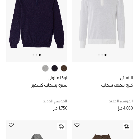
عرض جميع المنتجات
خصومات
ما وصلنا حديثاً
الموسم الجديد
ركن أناقة المنتجعات
حصريًا عبر الإنترنت
اليفينتي
لوكا فالوني
كنزة بنصف سحاب
سترة بسحاب كشمير
جميع إصدارتنا النسائية
الموسم الجديد
الموسم الجديد
تشكيلة المناسبات للنساء
4,030 د.إ
1,750 د.إ
الحب للمحلي
الملابس الرياضية النسائية