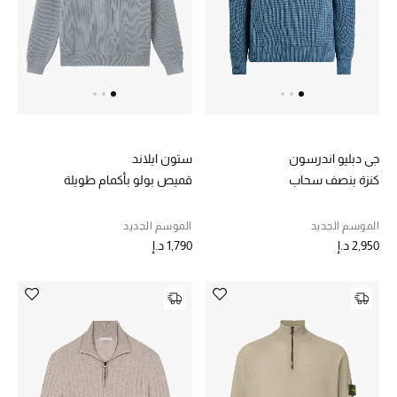
خصم حتى 70%
تسوقوا الآن
ما وصلنا حديثاً
جي دبليو اندرسون
ستون ايلاند
كنزة بنصف سحاب
قميص بولو بأكمام طويلة
ما وصلنا حديثاً
الموسم الجديد
الموسم الجديد
الموسم الجديد
2,950 د.إ
1,790 د.إ
النساء
الحقائب النسائية
أحذية النسائية