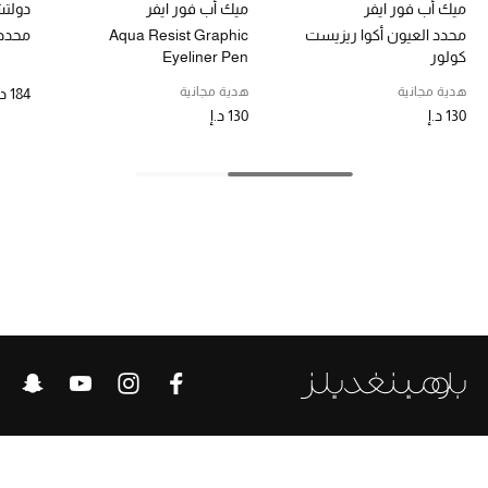
ميك أب فور ايفر
ميك أب فور ايفر
دولتشي
محدد العيون أكوا ريزيست
Aqua Resist Graphic
محدد 
كولور
Eyeliner Pen
الحقائب
هدية مجانية
هدية مجانية
184 د.إ
130 د.إ
130 د.إ
الموسم الجديد
الحقائب النسائية
دليل ملتزمات الحقائب
حقائب رجالية
حقائب الأطفال
أبرز المصممين