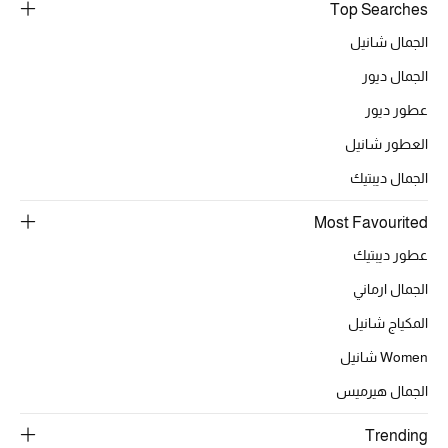
أبرز الحقائب
Top Searches
تسوقوا الحقائب
الجمال شانيل
الجمال ديور
الأحذية
عطور ديور
العطور شانيل
الموسم الجديد
الجمال ديبتيك
أحذية النسائية
Most Favourited
تشكيلة الأحذية
عطور ديبتيك
الجمال ارماني
الأحذية الرجالية
المكياج شانيل
أحذية للأطفال
Women شانيل
الجمال هيرميس
أبرز المصممين
Trending