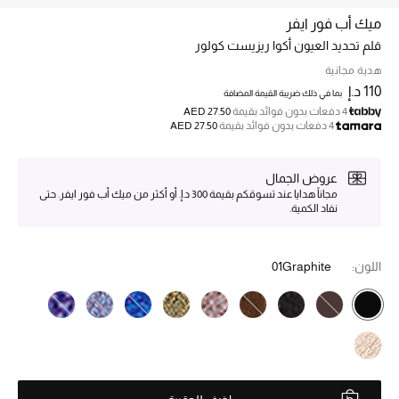
ميك أب فور ايفر
قلم تحديد العيون أكوا ريزيست كولور
خصم حتى 70%
تسوقوا الآن
هدية مجانية
110 د.إ
بما في ذلك ضريبة القيمة المضافة
4 دفعات بدون فوائد بقيمة
AED 27.50
4 دفعات بدون فوائد بقيمة
AED 27.50
ما وصلنا حديثاً
عروض الجمال
ما وصلنا حديثاً
مجاناً هدايا عند تسوقكم بقيمة 300 د.إ. أو أكثر من ميك أب فور ايفر. حتى
نفاد الكمية.
الموسم الجديد
اللون:
01Graphite
النساء
الحقائب النسائية
أحذية النسائية