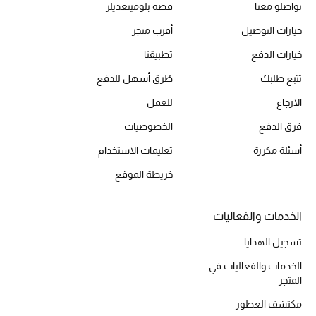
تواصلو معنا
قصة بلومينغديلز
المكياج
خيارات التوصيل
أقرب متجر
العناية بالبشرة
خيارات الدفع
تطبيقنا
تتبع طلبك
طُرق أسهل للدفع
مستحضرات العناية
الارجاع
للعمل
مستحضرات الاستحمام والعناية بالجسم
فرق الدفع
الخصوصيات
العناية بالشعر
أسئلة مكررة
تعليمات الاستخدام
خريطة الموقع
الصحة والعافية
هدايا
الخدمات والفعاليات
تسجيل الهدايا
مجموعة الجمال
الخدمات والفعاليات في
المتجر
الجمال في بلوميز
مكتشف العطور