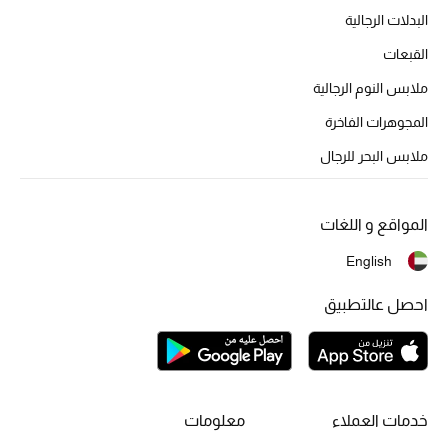
البدلات الرجالية
أحذية مختارة
تسوقوا الأحذية
القبعات
ملابس النوم الرجالية
الجمال
المجوهرات الفاخرة
ملابس البحر للرجال
خصومات
المواقع و اللغات
جميع مستحضرات الجمال
English
الجديد في عالم الجمال
احصل عالتطبيق
الأكثر مبيعاً
العطور
مكتشف العطور
خدمات العملاء
معلومات