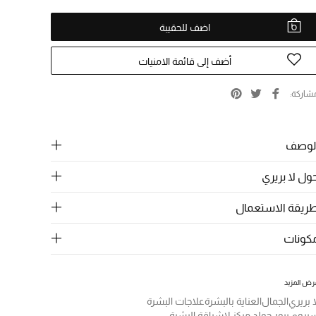
اضف للحقيبة
أضف إلى قائمة الامنيات
شاركة
لوصف
ول لا بريري
ريقة الاستعمال
كونات
رض المزيد
ا بريري
الجمال
العناية بالبشرة
علاجات البشرة
يروم بيور جولد مركز لإشراقة البشرة