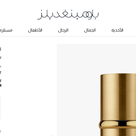
الأحذية
الجمال
الرجال
الأطفال
مستلزما
ل
س
ه
7
ب