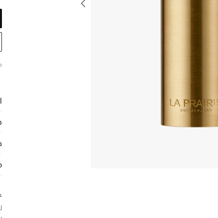
م
ا
ح
ط
م
ع
ل
س