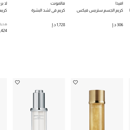
افيدا
فالمونت
لا بر
كريم الجسم ستريس فيكس
كريم في لشد البشرة
كريم
هدية 
306 د.إ
1,728 د.إ
2,424 د