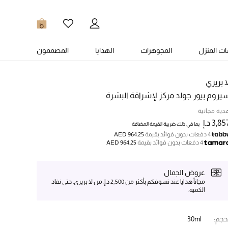
0
ت المنزل
المجوهرات
الهدايا
المصممون
ا بريري
يروم بيور جولد مركز لإشراقة البشرة
دية مجانية
3,85 د.إ
بما في ذلك ضريبة القيمة المضافة
4 دفعات بدون فوائد بقيمة
AED 964.25
4 دفعات بدون فوائد بقيمة
AED 964.25
عروض الجمال
مجاناً هدايا عند تسوقكم بأكثر من 2,500 د.إ. من لا بريري. حتى نفاد
الكمية.
حجم:
30ml