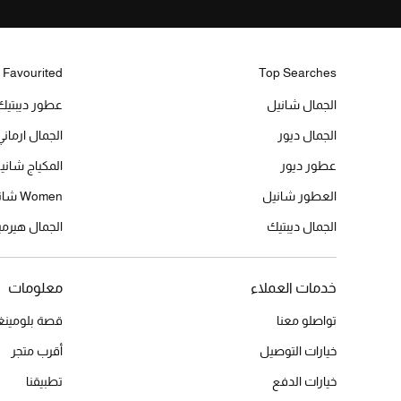
 Favourited
Top Searches
الجمال شانيل
عطور ديبتيك
الجمال ديور
الجمال ارماني
عطور ديور
المكياج شاني
العطور شانيل
Women شانيل
الجمال ديبتيك
الجمال هير
خدمات العملاء
معلومات
تواصلو معنا
قصة بلومينغد
خيارات التوصيل
أقرب متجر
خيارات الدفع
تطبيقنا