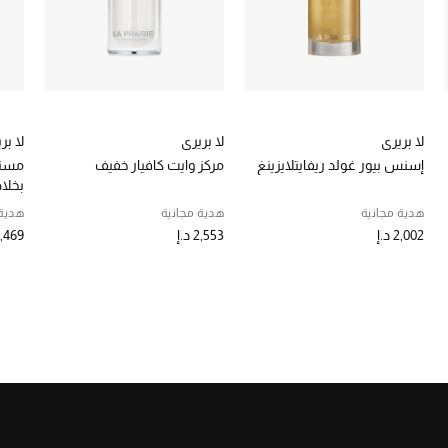
لا بريري
لا بريري
لا بر
إسنس بيور غولد ريفايتلايزينغ
مركز وايت كافيار خفيف
مستح
بخلاص
هدية مجانية
هدية مجانية
هدية 
2,002 د.إ
2,553 د.إ
1,469 د.