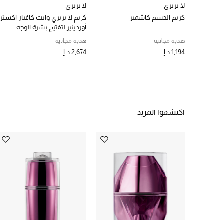
لا بريري
لا بريري
كريم الجسم كاشمير
كريم لا بريري وايت كافيار اكسترا
أوردينير لتفتيح بشرة الوجه
هدية مجانية
هدية مجانية
1,194 د.إ
2,674 د.إ
اكتشفوا المزيد