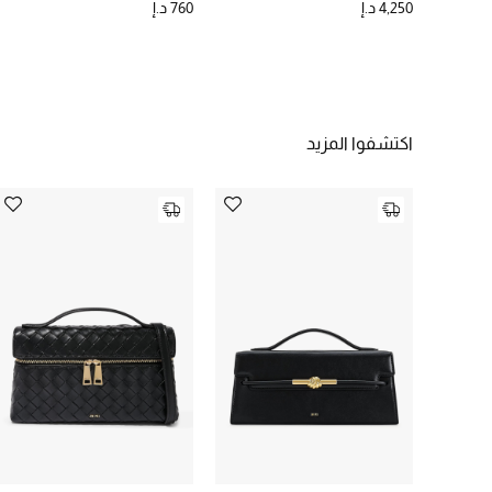
4,250 د.إ
760 د.إ
اكتشفوا المزيد