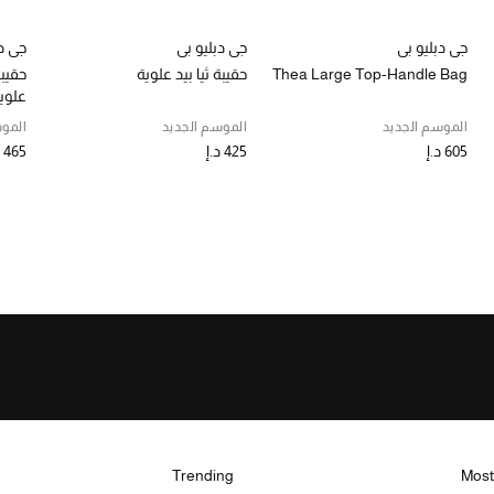
جي دبليو بي
جي دبليو بي
جي دب
Thea Large Top-Handle Bag
حقيبة ثيا بيد علوية
حقيبة
علوي
الموسم الجديد
الموسم الجديد
الموس
605 د.إ
425 د.إ
465 د.إ
Trending
Most