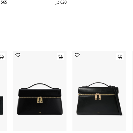
620 د.إ
565 د.إ