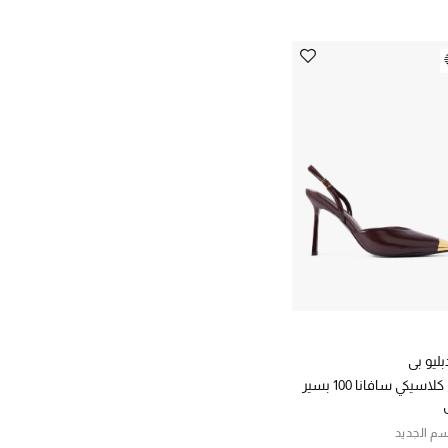
ليو بي
حذاء كلاسيكي سافانا 100 بسير
م الجديد