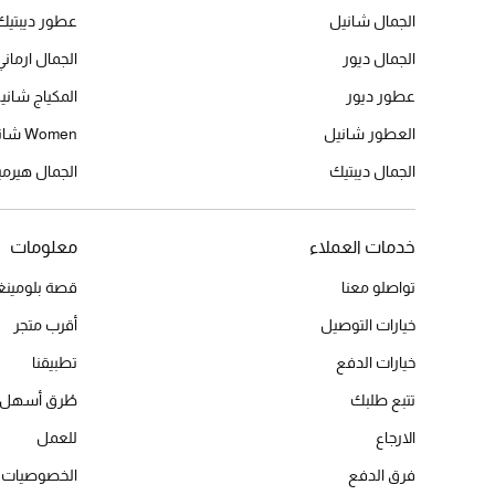
الجمال شانيل
عطور ديبتيك
الجمال ديور
الجمال ارماني
عطور ديور
المكياج شاني
العطور شانيل
Women شانيل
الجمال ديبتيك
الجمال هير
خدمات العملاء
معلومات
تواصلو معنا
قصة بلومينغد
خيارات التوصيل
أقرب متجر
خيارات الدفع
تطبيقنا
تتبع طلبك
طُرق أسهل 
الارجاع
للعمل
فرق الدفع
الخصوصيات