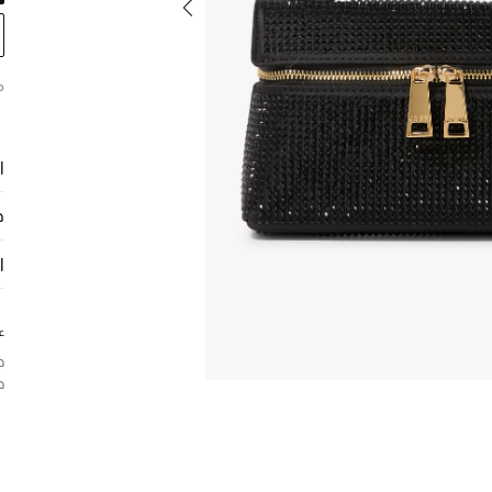
م
ا
ح
ا
ع
ج
ح