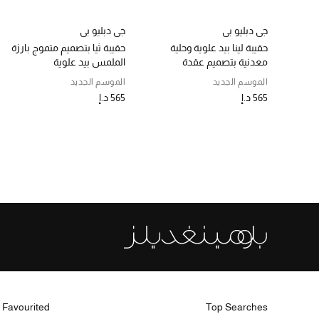
جي دبليو بي
جي دبليو بي
حقيبة لينا بيد علوية وحلية
حقيبة ثيا بتصميم متموج بارزة
معدنية بتصميم عقدة
الملمس بيد علوية
الموسم الجديد
الموسم الجديد
565 د.إ
565 د.إ
 Favourited
Top Searches