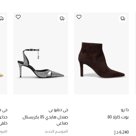
ذا رو
جي دبليو بي
جي دب
بوت كارلا 80
صندل هايدي 85 بكريستال
صناعي
خلفي
الموسم الجديد
الموس
6,240 د.إ