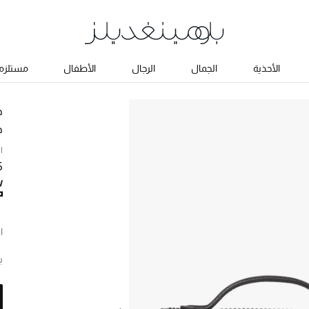
الأحذية
الجمال
الرجال
الأطفال
مستلزما
ج
ح
ا
65
ا
ب