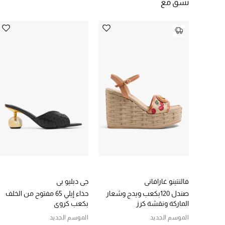
نسق مع
فالنتينو غارافاني
جي دبليو بي
صندل 120بكعب ويدج وشعار
حذاء إيلي 65 مفتوح من الخلف
الماركة ونقشة كرز
بكعب كروي
الموسم الجديد
الموسم الجديد