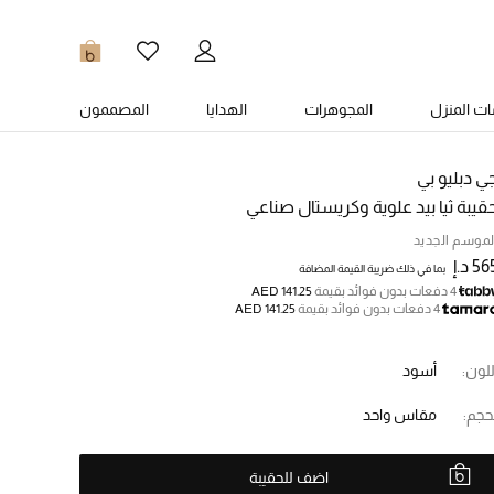
0
ت المنزل
المجوهرات
الهدايا
المصممون
ي دبليو بي
قيبة ثيا بيد علوية وكريستال صناعي
لموسم الجديد
5 د.إ
بما في ذلك ضريبة القيمة المضافة
4 دفعات بدون فوائد بقيمة
AED 141.25
4 دفعات بدون فوائد بقيمة
AED 141.25
للون:
أسود
حجم:
مقاس واحد
اضف للحقيبة