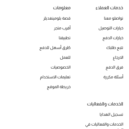
خدمات العملاء
معلومات
تواصلو معنا
قصة بلومينغديلز
الحقائب
خيارات التوصيل
أقرب متجر
الموسم الجديد
خيارات الدفع
تطبيقنا
تتبع طلبك
طُرق أسهل للدفع
الحقائب النسائية
الارجاع
للعمل
دليل ملتزمات الحقائب
فرق الدفع
الخصوصيات
أسئلة مكررة
تعليمات الاستخدام
حقائب رجالية
خريطة الموقع
حقائب الأطفال
الخدمات والفعاليات
أبرز المصممين
تسجيل الهدايا
الخدمات والفعاليات في