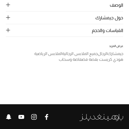
الرجال
الوصف
الجمال
حول جيمشارك
الأطفال
القياسات والحجم
مستلزمات المنزل
عرض المزيد
جيمشارك
الرجال
جميع الملابس الرجالية
الملابس الرياضية
المجوهرات
هودي كريست بقصة فضفاضة وسحاب
جديد لدينا
نسوقوا أحدث ما وصلنا
النساء
عرض جميع المنتجات