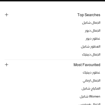
خصومات
Top Searches
ما وصلنا حديثاً
الجمال شانيل
الموسم الجديد
الجمال ديور
عطور ديور
ركن أناقة المنتجعات
العطور شانيل
حصريًا عبر الإنترنت
الجمال ديبتيك
جميع إصدارتنا النسائية
Most Favourited
عطور ديبتيك
تشكيلة المناسبات للنساء
الجمال ارماني
الحب للمحلي
المكياج شانيل
الملابس الرياضية النسائية
Women شانيل
الجمال هيرميس