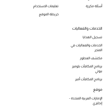
المكياج
أسئلة مكررة
تعليمات الاستخدام
خريطة الموقع
العناية بالبشرة
مستحضرات العناية
الخدمات والفعاليات
تسجيل الهدايا
مستحضرات الاستحمام والعناية بالجسم
الخدمات والفعاليات في
المتجر
العناية بالشعر
مكتشف العطور
الصحة والعافية
برنامج المكافآت بلوميز
بيوتي
هدايا
برنامج المكافآت أمبر
مجموعة الجمال
موقع
الجمال في بلوميز
الإمارات العربية المتحدة -
إنجليزي