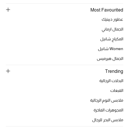
أبرز الحقائب
تسوقوا الحقائب
Most Favourited
عطور ديبتيك
الأحذية
الجمال ارماني
المكياج شانيل
الموسم الجديد
Women شانيل
أحذية النسائية
الجمال هيرميس
Trending
تشكيلة الأحذية
البدلات الرجالية
الأحذية الرجالية
القبعات
أحذية للأطفال
ملابس النوم الرجالية
المجوهرات الفاخرة
أبرز المصممين
ملابس البحر للرجال