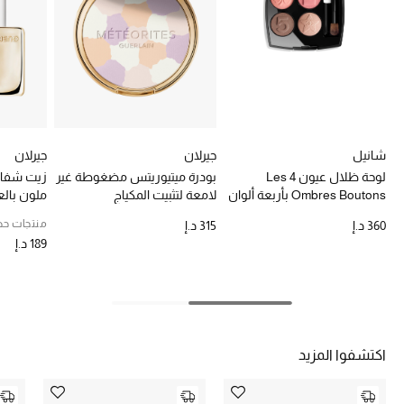
خصومات
ما وصلنا حديثاً
الموسم الجديد
ركن أناقة المنتجعات
شانيل
جيرلان
جيرلان
لوحة ظلال عيون Les 4
بودرة ميتيوريتس مضغوطة غير
زيت شفاه
Ombres Boutons بأربعة ألوان
لامعة لتثبيت المكياج
حصريًا عبر الإنترنت
بلمسات نهائية متنوعة
من أصل 
منتجات حص
360 د.إ
315 د.إ
جميع إصدارتنا النسائية
189 د.إ
تشكيلة المناسبات للنساء
الحب للمحلي
اكتشفوا المزيد
الملابس الرياضية النسائية