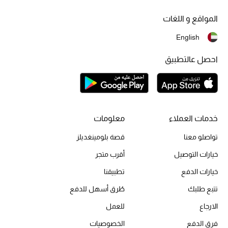
أحذية مختارة
المواقع و اللغات
تسوقوا الأحذية
English
الجمال
احصل عالتطبيق
خصومات
جميع مستحضرات الجمال
خدمات العملاء
معلومات
تواصلو معنا
قصة بلومينغديلز
الجديد في عالم الجمال
خيارات التوصيل
أقرب متجر
الأكثر مبيعاً
خيارات الدفع
تطبيقنا
العطور
تتبع طلبك
طُرق أسهل للدفع
الارجاع
للعمل
مكتشف العطور
فرق الدفع
الخصوصيات