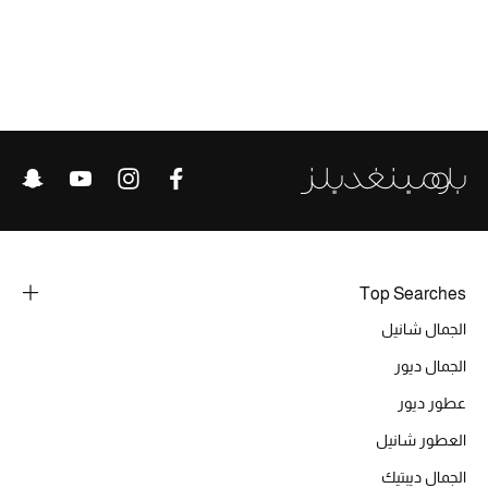
الحقائب
الموسم الجديد
الحقائب النسائية
دليل ملتزمات الحقائب
Top Searches
حقائب رجالية
الجمال شانيل
حقائب الأطفال
الجمال ديور
أبرز المصممين
عطور ديور
العطور شانيل
الجمال ديبتيك