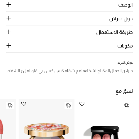
الرجال
الوصف
الجمال
حول جيرلان
الأطفال
طريقة الاستعمال
مستلزمات المنزل
مكونات
المجوهرات
عرض المزيد
جيرلان
الجمال
المكياج
الشفاه
ملمع شفاه كيس كيس بي غلو لملء الشفاه
جديد لدينا
نسق مع
نسوقوا أحدث ما وصلنا
النساء
عرض جميع المنتجات