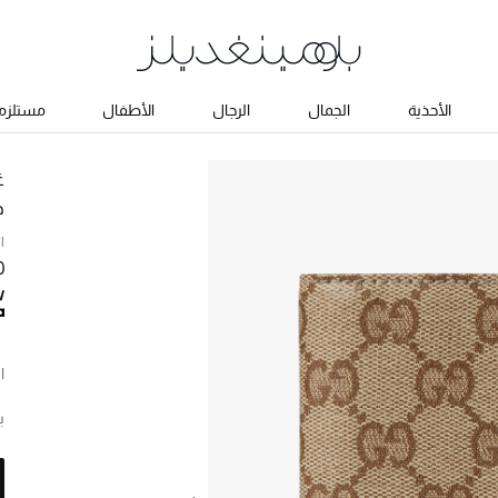
الأحذية
الجمال
الرجال
الأطفال
مستلزما
غ
ح
ا
00
ا
ب