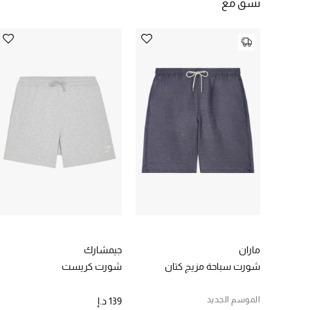
نسق مع
ماران
جيمشارك
شورت سباحة مزيج كتان
شورت كريست
الموسم الجديد
139 د.إ