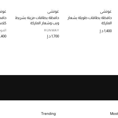
غوتشي
غوتشي
غوت
حافظة بطاقات طويلة بشعار
حافظة بطاقات مزينة بشريط
حافظ
الماركة
ويب وشعار الماركة
كلا
RUNWAY
الموس
1,400 د.إ
1,700 د.إ
1,400 د.
Trending
Most