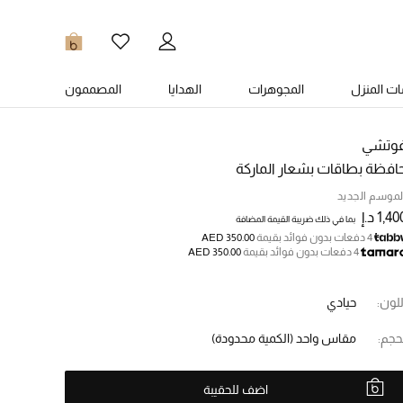
0
ت المنزل
المجوهرات
الهدايا
المصممون
وتشي
افظة بطاقات بشعار الماركة
لموسم الجديد
1,4 د.إ
بما في ذلك ضريبة القيمة المضافة
4 دفعات بدون فوائد بقيمة
AED 350.00
4 دفعات بدون فوائد بقيمة
AED 350.00
للون:
حيادي
حجم:
مقاس واحد
(الكمية محدودة)
اضف للحقيبة