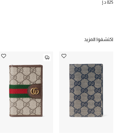
825 د.إ
اكتشفوا المزيد