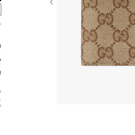
م
ا
ح
ا
ع
غ
ح