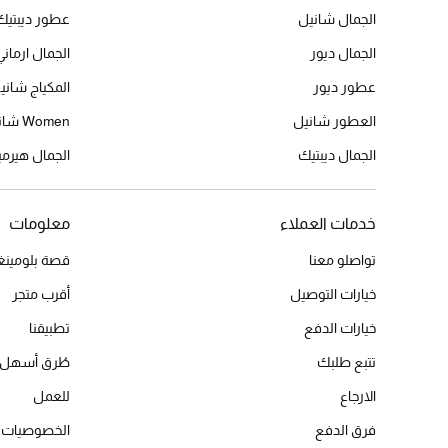
الجمال شانيل
عطور ديبتيك
الجمال ديور
الجمال ارماني
عطور ديور
المكياج شاني
العطور شانيل
Women شانيل
الجمال ديبتيك
الجمال هير
خدمات العملاء
معلومات
تواصلو معنا
قصة بلومينغد
خيارات التوصيل
أقرب متجر
خيارات الدفع
تطبيقنا
تتبع طلبك
طُرق أسهل 
الارجاع
للعمل
فرق الدفع
الخصوصيات