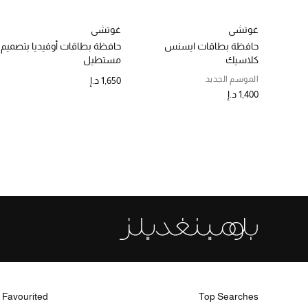
غوتشي
غوتشي
حافظة بطاقات ايسنس
حافظة بطاقات أوفيديا بتصميم
كلاسيك
مستطيل
الموسم الجديد
1,650 د.إ
1,400 د.إ
 Favourited
Top Searches