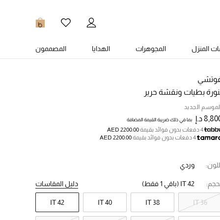
0
ت المنزل
المجوهرات
الهدايا
المصممون
وتشي
نورة بطيات ونقشة حرير
لموسم الجديد
8,80 د.إ
بما في ذلك ضريبة القيمة المضافة
4 دفعات بدون فوائد بقيمة
AED 2200.00
4 دفعات بدون فوائد بقيمة
AED 2200.00
للون:
وردي
حجم:
IT 42
(باقي 1 فقط)
دليل المقاسات
IT 42
IT 40
IT 38
IT 36