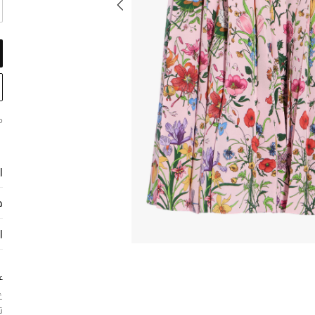
م
ا
ح
ا
ع
غ
ت