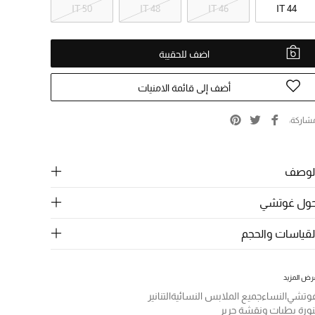
IT 50
IT 48
IT 46
IT 44
اضف للحقيبة
أضف إلى قائمة الامنيات
شاركة
لوصف
ول غوتشي
لقياسات والحجم
رض المزيد
وتشي
النساء
جميع الملابس النسائية
التنانير
نورة بطيات ونقشة حرير