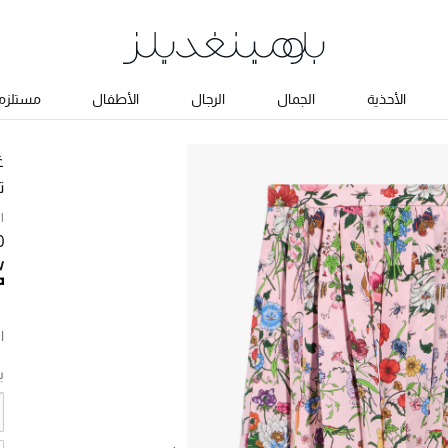
الأحذية
الجمال
الرجال
الأطفال
مستلزما
غ
ت
ا
0
ا
ب