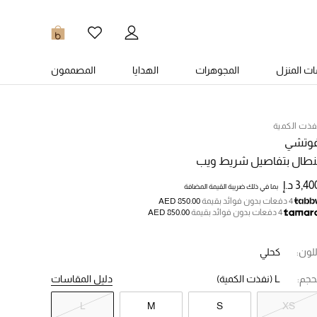
0
ت المنزل
المجوهرات
الهدايا
المصممون
فذت الكمية
وتشي
نطال بتفاصيل شريط ويب
3,4 د.إ
بما في ذلك ضريبة القيمة المضافة
4 دفعات بدون فوائد بقيمة
AED 850.00
4 دفعات بدون فوائد بقيمة
AED 850.00
للون:
كحلي
حجم:
L
(نفذت الكمية)
دليل المقاسات
L
M
S
XS