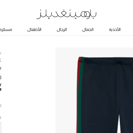
الأحذية
الجمال
الرجال
الأطفال
مستلزما
ن
غ
ب
00
ا
ب