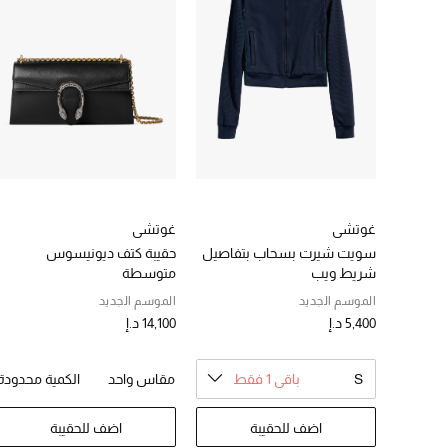
غوتشي
غوتشي
سويت شيرت بسحاب بتفاصيل
حقيبة كتف ديونيسوس
شريط ويب
متوسطة
الموسم الجديد
الموسم الجديد
5,400 د.إ
14,100 د.إ
S
باقي 1 فقط
مقاس واحد
الكمية محدودة
اضف للحقيبة
اضف للحقيبة