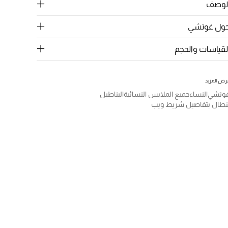
لوصف
ول غوتشي
لقياسات والحجم
رض المزيد
وتشي
النساء
جميع الملابس النسائية
البناطيل
نطال بتفاصيل شريط ويب