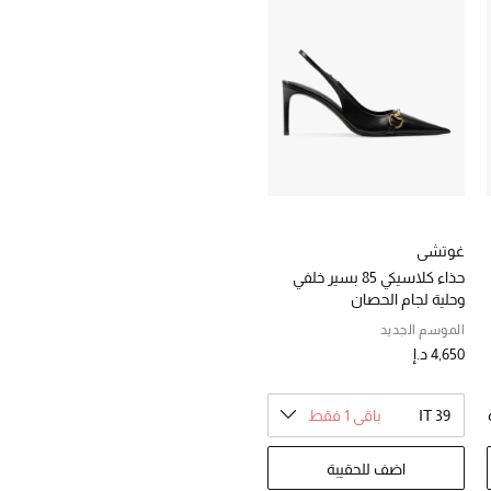
غوتشي
حذاء كلاسيكي 85 بسير خلفي
وحلية لجام الحصان
الموسم الجديد
4,650 د.إ
IT 39
باقي 1 فقط
اضف للحقيبة