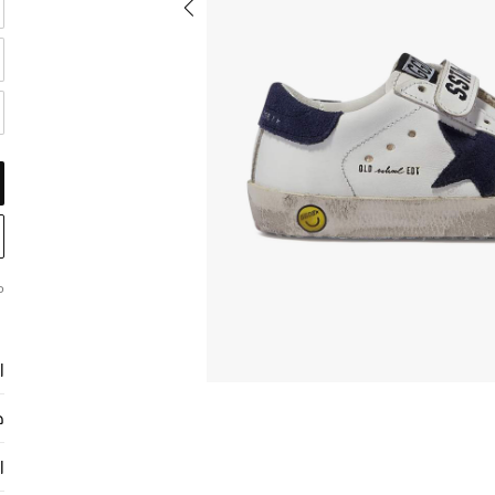
م
ا
ح
ا