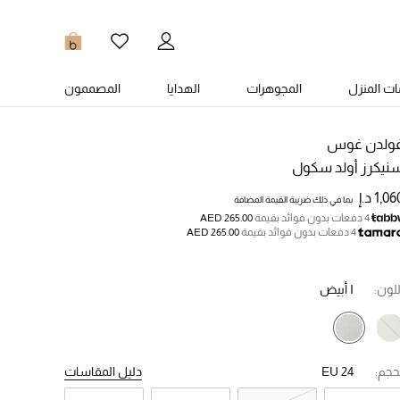
0
ت المنزل
المجوهرات
الهدايا
المصممون
ولدن غوس
نيكرز أولد سكول
1,0 د.إ
بما في ذلك ضريبة القيمة المضافة
4 دفعات بدون فوائد بقيمة
AED 265.00
4 دفعات بدون فوائد بقيمة
AED 265.00
للون:
I أبيض
حجم:
EU 24
دليل المقاسات