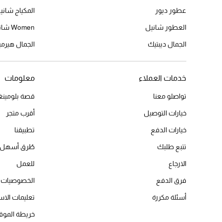
عطور ديور
المكياج شاني
العطور شانيل
Women شانيل
الجمال ديبتيك
الجمال هير
خدمات العملاء
معلومات
تواصلو معنا
قصة بلومينغد
خيارات التوصيل
أقرب متجر
خيارات الدفع
تطبيقنا
تتبع طلبك
طُرق أسهل 
الارجاع
للعمل
فرق الدفع
الخصوصيات
أسئلة مكررة
تعليمات الاس
خريطة الموق