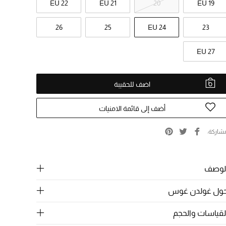
EU 22
EU 21
20
EU 19
26
25
EU 24
23
EU 27
اضف للحقيبة
أضف إلى قائمة الامنيات
شاركة
لوصف
ول غولدن غوس
لقياسات والحجم