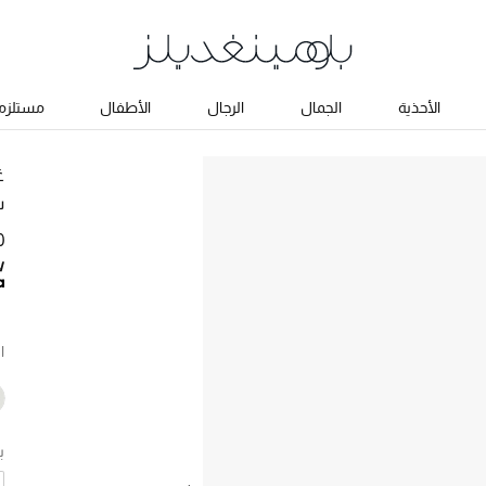
الأحذية
الجمال
الرجال
الأطفال
مستلزما
غ
س
60
ا
ب