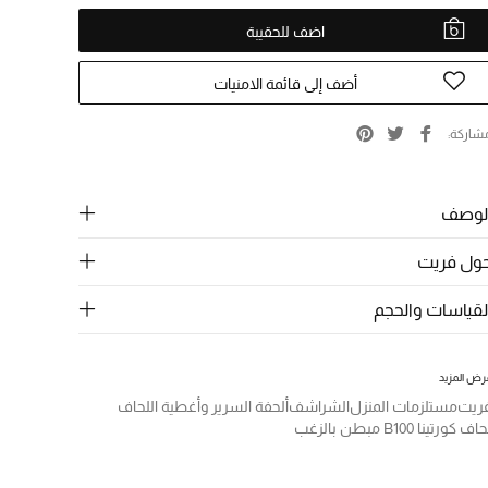
اضف للحقيبة
أضف إلى قائمة الامنيات
شاركة
لوصف
ول فريت
لقياسات والحجم
رض المزيد
ريت
مستلزمات المنزل
الشراشف
ألحفة السرير وأغطية اللحاف
اف كورتينا B100 مبطن بالزغب