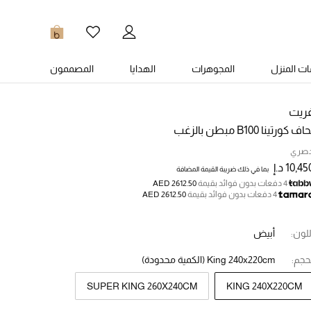
0
ت المنزل
المجوهرات
الهدايا
المصممون
ريت
اف كورتينا B100 مبطن بالزغب
صري
10,45 د.إ
بما في ذلك ضريبة القيمة المضافة
4 دفعات بدون فوائد بقيمة
AED 2612.50
4 دفعات بدون فوائد بقيمة
AED 2612.50
للون:
أبيض
حجم:
King 240x220cm
(الكمية محدودة)
SUPER KING 260X240CM
KING 240X220CM