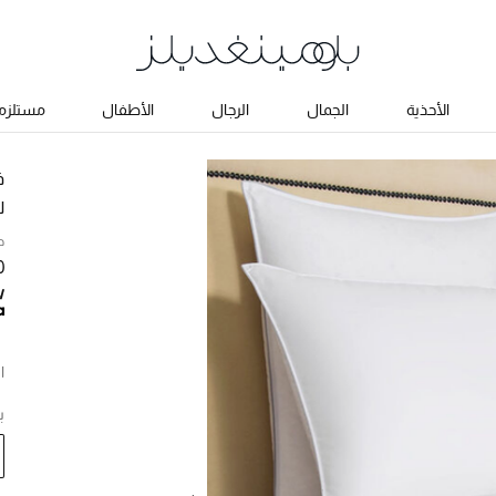
الأحذية
الجمال
الرجال
الأطفال
مستلزما
ف
لح
ح
0
ا
ب