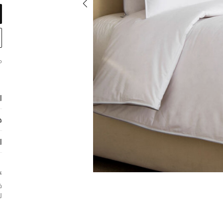
م
ا
ح
ا
ع
ف
لح