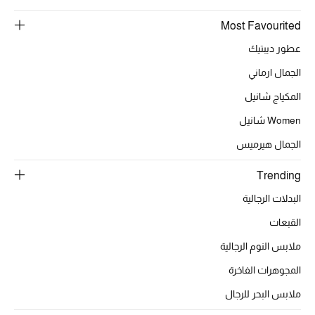
Most Favourited
الحقائب
عطور ديبتيك
الجمال ارماني
الموسم الجديد
المكياج شانيل
Women شانيل
الحقائب النسائية
الجمال هيرميس
دليل ملتزمات الحقائب
Trending
حقائب رجالية
البدلات الرجالية
القبعات
حقائب الأطفال
ملابس النوم الرجالية
أبرز المصممين
المجوهرات الفاخرة
ملابس البحر للرجال