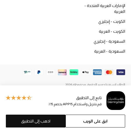
المكياج
الإمارات العربية المتحدة -
العربية
العناية بالبشرة
الكويت - إنجليزي
الكويت - العربية
مستحضرات العناية
السعودية - إنجليزي
مستحضرات الاستحمام والعناية بالجسم
السعودية - العربية
العناية بالشعر
الصحة والعافية
الطاير إنسغنيا جميع الحقوق محفوظة 2026
هدايا
تابع إلى التطبيق
مجموعة الجمال
قم بتنزيل واستخدام APP15 بخصم 15٪
الجمال في بلوميز
ابق على الويب
اذهب إلى التطبيق