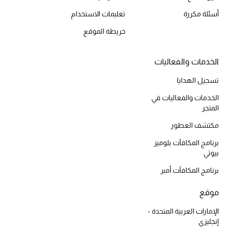
أحذية مختارة
أسئلة مكررة
تعليمات الاستخدام
تسوقوا الأحذية
خريطة الموقع
الجمال
الخدمات والفعاليات
تسجيل الهدايا
خصومات
الخدمات والفعاليات في
المتجر
جميع مستحضرات الجمال
مكتشف العطور
الجديد في عالم الجمال
برنامج المكافآت بلوميز
بيوتي
الأكثر مبيعاً
برنامج المكافآت أمبر
العطور
موقع
الإمارات العربية المتحدة -
مكتشف العطور
إنجليزي