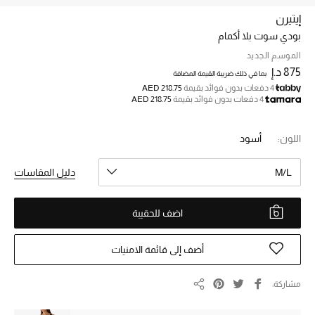
إيتيرن
بودي سوت بلا أكمام
خصم حتى 70%
تسوقوا الآن
الموسم الجديد
875 د.إ
بما في ذلك ضريبة القيمة المضافة
4 دفعات بدون فوائد بقيمة
AED 218.75
4 دفعات بدون فوائد بقيمة
AED 218.75
ما وصلنا حديثاً
اللون:
أسود
ما وصلنا حديثاً
M/L
دليل المقاسات
الموسم الجديد
اضف للحقيبة
النساء
الحقائب النسائية
أضف إلى قائمة الامنيات
أحذية النسائية
مشاركة
مشاركة