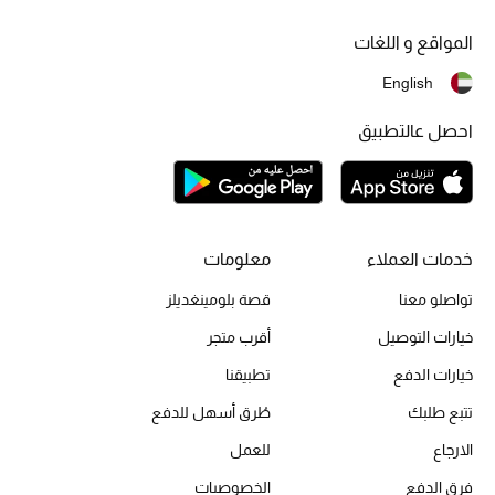
أبرز الحقائب
تسوقوا الحقائب
المواقع و اللغات
English
الأحذية
احصل عالتطبيق
الموسم الجديد
أحذية النسائية
خدمات العملاء
معلومات
تشكيلة الأحذية
تواصلو معنا
قصة بلومينغديلز
الأحذية الرجالية
خيارات التوصيل
أقرب متجر
خيارات الدفع
تطبيقنا
أحذية للأطفال
تتبع طلبك
طُرق أسهل للدفع
أبرز المصممين
الارجاع
للعمل
فرق الدفع
الخصوصيات