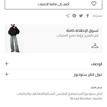
الرجال
أضف إلى قائمة الامنيات
الجمال
مشاركة
مشاركة
الأطفال
تسوق الإطلالة كاملة
مستلزمات المنزل
قم بالتمرير لرؤية جميع المنتجات
المجوهرات
الوصف
جديد لدينا
نسوقوا أحدث ما وصلنا
حول انتاير ستوديوز
النساء
عرض المزيد
انتاير ستوديوز
النساء
جميع الملابس النسائية
المعاطف والجاكيتات
Broad Bomber Jacket
عرض جميع المنتجات