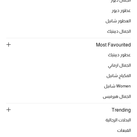
عطور ديور
الحقائب
العطور شانيل
الجمال ديبتيك
الموسم الجديد
Most Favourited
الحقائب النسائية
عطور ديبتيك
الجمال ارماني
دليل ملتزمات الحقائب
المكياج شانيل
حقائب رجالية
Women شانيل
الجمال هيرميس
حقائب الأطفال
Trending
أبرز المصممين
البدلات الرجالية
القبعات