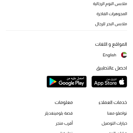
أبرز الحقائب
ملابس النوم الرجالية
تسوقوا الحقائب
المجوهرات الفاخرة
ملابس البحر للرجال
الأحذية
المواقع و اللغات
الموسم الجديد
English
أحذية النسائية
احصل عالتطبيق
تشكيلة الأحذية
الأحذية الرجالية
خدمات العملاء
معلومات
أحذية للأطفال
تواصلو معنا
قصة بلومينغديلز
أبرز المصممين
خيارات التوصيل
أقرب متجر