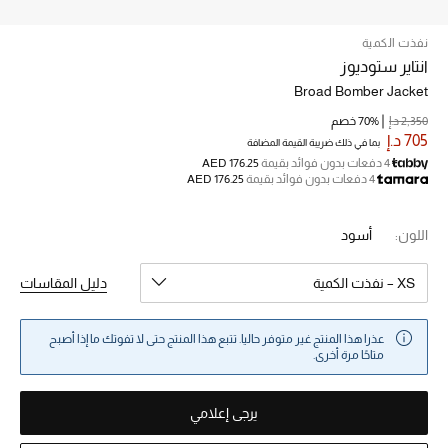
نفذت الكمية
خصم حتى 70%
انتاير ستوديوز
تسوقوا الآن
Broad Bomber Jacket
2,350 د.إ
70% خصم
705 د.إ
بما في ذلك ضريبة القيمة المضافة
ما وصلنا حديثاً
4 دفعات بدون فوائد بقيمة
AED 176.25
4 دفعات بدون فوائد بقيمة
AED 176.25
ما وصلنا حديثاً
اللون:
أسود
الموسم الجديد
XS – نفذت الكمية
دليل المقاسات
النساء
عذرا هذا المنتج غير متوفر حاليا. تتبع هذا المنتج حتى لا تفوتك ما إذا أصبح
الحقائب النسائية
متاحًا مرة أخرى.
أحذية النسائية
يرجى إعلامي