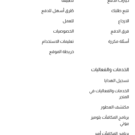
خيارات الدفع
تطبيقنا
أحذية مختارة
تتبع طلبك
طُرق أسهل للدفع
تسوقوا الأحذية
الارجاع
للعمل
فرق الدفع
الخصوصيات
الجمال
أسئلة مكررة
تعليمات الاستخدام
خريطة الموقع
خصومات
جميع مستحضرات الجمال
الخدمات والفعاليات
تسجيل الهدايا
الجديد في عالم الجمال
الخدمات والفعاليات في
المتجر
الأكثر مبيعاً
مكتشف العطور
العطور
برنامج المكافآت بلوميز
بيوتي
مكتشف العطور
برنامج المكافآت أمبر