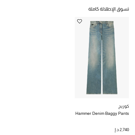
خصومات
تسوق الإطلالة كاملة
ما وصلنا حديثاً
الموسم الجديد
ركن أناقة المنتجعات
حصريًا عبر الإنترنت
جميع إصدارتنا النسائية
تشكيلة المناسبات للنساء
كوريج
الحب للمحلي
Hammer Denim Baggy Pants
الملابس الرياضية النسائية
2,740 د.إ