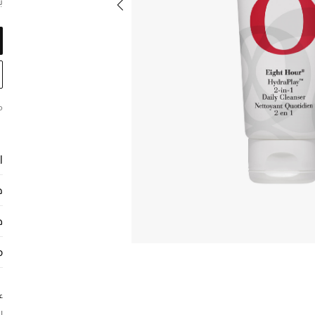
ب
م
ا
ح
ط
م
ع
ا