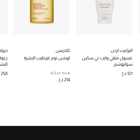
اليزابيث اردن
كلارنس
جيرل
غسول منقي وايت تي سكين
لوشن تونر لترطيب البشرة
رغوة
سوليوشنز
البشر
هدية مجانية
121 د.إ
258 د.إ
214 د.إ