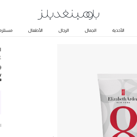
الأحذية
الجمال
الرجال
الأطفال
مستلزما
ا
غ
29
ا