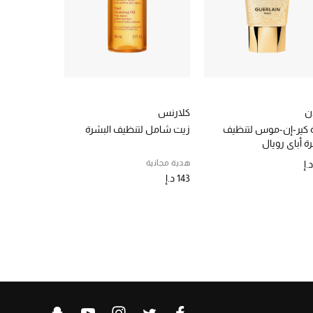
ان
كلارنس
دولتشي اند غا
 كير-إن-موس لتنظيف
زيت شامل لتنظيف البشرة
غسول منظف
ة أباي رويال
بخلاصة الريح
هدية مجانية
الأكثر مبيعاً
143 د.إ
244 د.إ