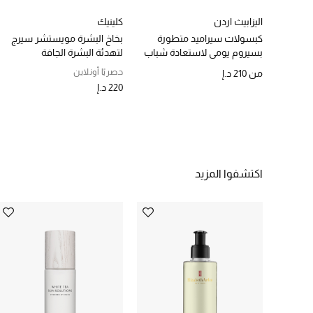
اليزابيث اردن
كلينيك
كبسولات سيراميد متطورة
بخاخ البشرة مويستشر سيرج
بسيروم يومي لاستعادة شباب
لتهدئة البشرة الجافة
البشرة- 30 كبسولة
حصريًا أونلاين
من
210 د.إ
220 د.إ
اكتشفوا المزيد