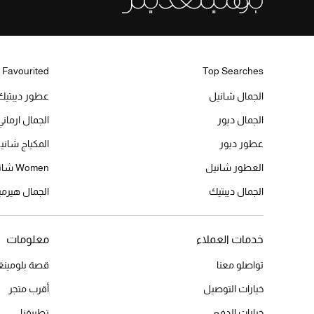
 Favourited
Top Searches
الجمال شانيل
عطور ديبتيك
الجمال ديور
الجمال ارماني
عطور ديور
المكياج شاني
العطور شانيل
Women شانيل
الجمال ديبتيك
الجمال هير
خدمات العملاء
معلومات
تواصلو معنا
قصة بلومينغد
خيارات التوصيل
أقرب متجر
خيارات الدفع
تطبيقنا