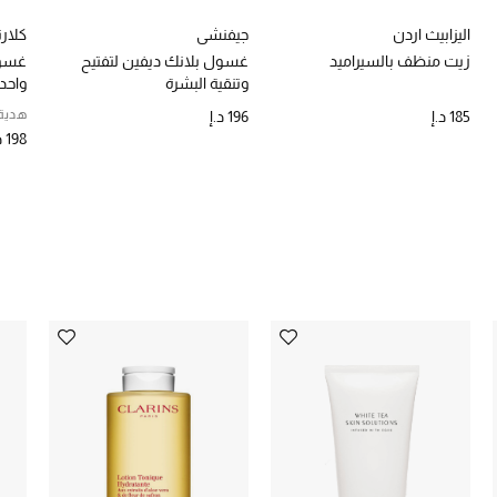
اليزابيث اردن
جيفنشي
كلار
زيت منظف بالسيراميد
غسول بلانك ديفين لتفتيح
غسو
وتنقية البشرة
واحد
هدية 
185 د.إ
196 د.إ
198 د.إ