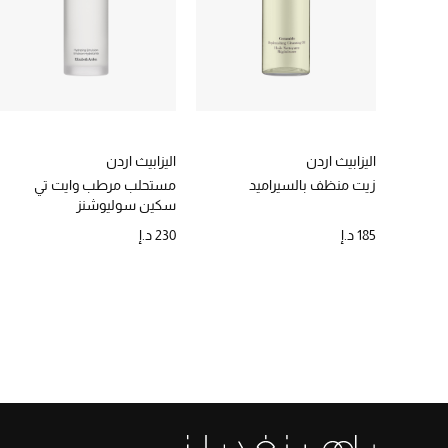
اليزابيث اردن
اليزابيث اردن
زيت منظف بالسيراميد
مستحلب مرطب وايت تي
سكين سوليوشنز
185 د.إ
230 د.إ