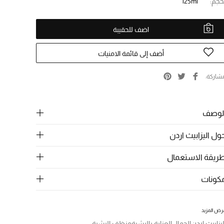
حجم:
125ml
اضف للحقيبة
أضف إلى قائمة الامنيات
شاركة
لوصف
ول اليزابيث اردن
ريقة الاستعمال
كونات
رض المزيد
ليزابيث اردن
الجمال
العناية بالبشرة
منظف البشرة