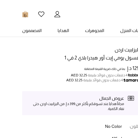
0
ت المنزل
المجوهرات
الهدايا
المصممون
ليزابيث اردن
سول يومي إيت أور هيدرا بلاي 2 في 1
1 د.إ
بما في ذلك ضريبة القيمة المضافة
4 دفعات بدون فوائد بقيمة
AED 32.25
4 دفعات بدون فوائد بقيمة
AED 32.25
عروض الجمال
مجاناً هدايا عند تسوقكم بأكثر من 399 د.إ. من اليزابيث اردن. حتى
نفاد الكمية.
للون:
No Color