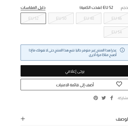
حجم:
EU 52
(نفذت الكمية)
دليل المقاسات
EU 52
EU 50
EU 48
EU 46
EU 54
عذرا هذا المنتج غير متوفر حاليا. تتبع هذا المنتج حتى لا تفوتك ما إذا
أصبح متاحًا مرة أخرى.
يرجى إعلامي
أضف إلى قائمة الامنيات
شاركة
لوصف