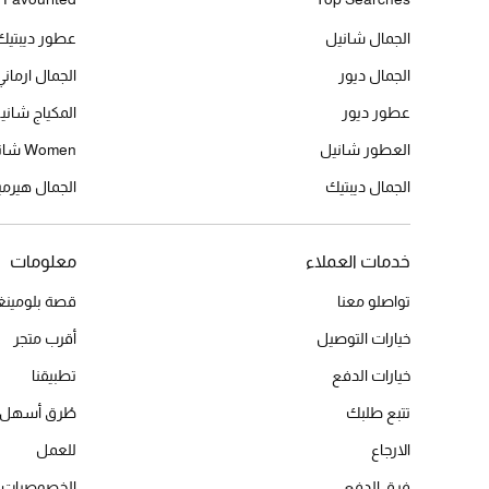
الجمال شانيل
عطور ديبتيك
الجمال ديور
الجمال ارماني
عطور ديور
المكياج شاني
العطور شانيل
Women شانيل
الجمال ديبتيك
الجمال هير
خدمات العملاء
معلومات
تواصلو معنا
قصة بلومينغد
خيارات التوصيل
أقرب متجر
خيارات الدفع
تطبيقنا
تتبع طلبك
طُرق أسهل 
الارجاع
للعمل
فرق الدفع
الخصوصيات