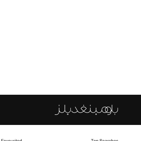
 Favourited
Top Searches