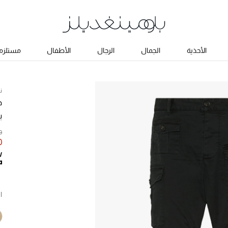
الأحذية
الجمال
الرجال
الأطفال
مستلزما
ن
د
ب
60
20
ا