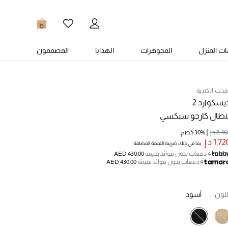
0
ت المنزل
المجوهرات
الهدايا
المصممون
فذت الكمية
يسكوارد 2
نطال كارجو سيكسي
2,4 د.إ
30% خصم
1,7 د.إ
بما في ذلك ضريبة القيمة المضافة
4 دفعات بدون فوائد بقيمة
AED 430.00
4 دفعات بدون فوائد بقيمة
AED 430.00
للون:
أسود