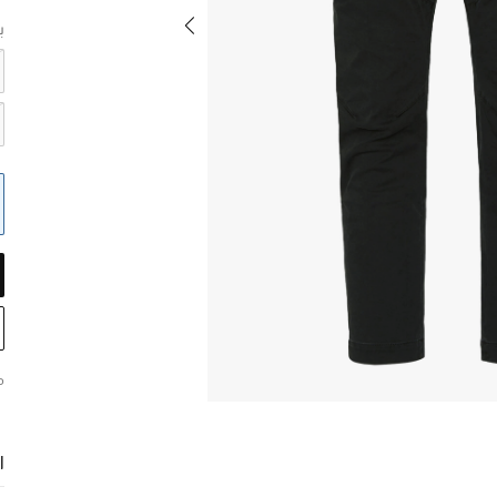
ب
م
ا