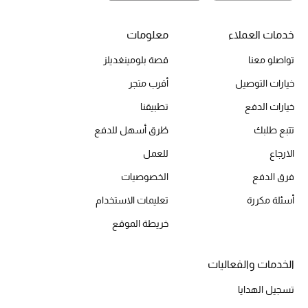
أبرز الحقائب
تسوقوا الحقائب
خدمات العملاء
معلومات
تواصلو معنا
قصة بلومينغديلز
الأحذية
خيارات التوصيل
أقرب متجر
الموسم الجديد
خيارات الدفع
تطبيقنا
تتبع طلبك
طُرق أسهل للدفع
أحذية النسائية
الارجاع
للعمل
تشكيلة الأحذية
فرق الدفع
الخصوصيات
أسئلة مكررة
تعليمات الاستخدام
الأحذية الرجالية
خريطة الموقع
أحذية للأطفال
الخدمات والفعاليات
أبرز المصممين
تسجيل الهدايا