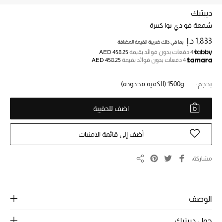
ديبتيك
شمعة فو دي بوا كبيرة
خصم حتى 70%
تسوقوا الآن
1,833 د.إ
بما في ذلك ضريبة القيمة المضافة
4 دفعات بدون فوائد بقيمة
AED 458.25
4 دفعات بدون فوائد بقيمة
AED 458.25
ما وصلنا حديثاً
بحجم:
1500g
(الكمية محدودة)
ما وصلنا حديثاً
اضف للحقيبة
الموسم الجديد
أضف إلى قائمة الامنيات
النساء
مشاركة
مشاركة
الحقائب النسائية
الوصف
أحذية النسائية
حول ديبتيك