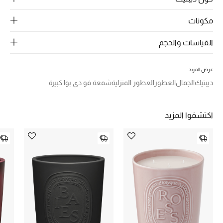
الرجال
مكونات
الجمال
القياسات والحجم
الأطفال
عرض المزيد
مستلزمات المنزل
ديبتيك
الجمال
العطور
العطور المنزلية
شمعة فو دي بوا كبيرة
المجوهرات
اكتشفوا المزيد
جديد لدينا
نسوقوا أحدث ما وصلنا
النساء
عرض جميع المنتجات