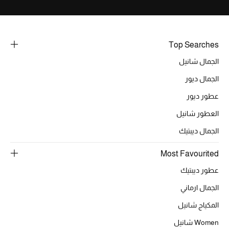
تشكيلة الأعراس
حقائب وأحذية متطابقة
Top Searches
هدايا للنساء
الجمال شانيل
ركن الفخامة
الجمال ديور
عطور ديور
جميع الملابس النسائية
العطور شانيل
جميع الأحذية النسائية
الجمال ديبتيك
جميع الحقائب النسائية
Most Favourited
عطور ديبتيك
جميع الإكسسورات النسائية
الجمال ارماني
المكياج شانيل
موضة نسائية
Women شانيل
تسوقوا للنساء