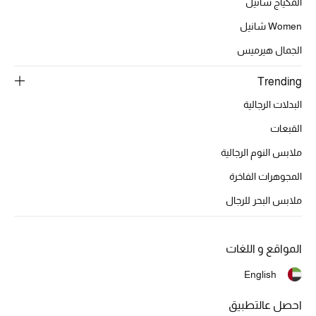
المكياج شانيل
تشكيلة الأعراس
Women شانيل
حقائب وأحذية متطابقة
الجمال هيرميس
هدايا للنساء
Trending
البدلات الرجالية
ركن الفخامة
القبعات
جميع الملابس النسائية
ملابس النوم الرجالية
جميع الأحذية النسائية
المجوهرات الفاخرة
ملابس البحر للرجال
جميع الحقائب النسائية
جميع الإكسسورات النسائية
المواقع و اللغات
English
موضة نسائية
احصل عالتطبيق
تسوقوا للنساء