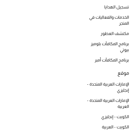
أبرز الحقائب
تسوقوا الحقائب
تسجيل الهدايا
الخدمات والفعاليات في
المتجر
الأحذية
مكتشف العطور
برنامج المكافآت بلوميز
الموسم الجديد
بيوتي
برنامج المكافآت أمبر
أحذية النسائية
موقع
تشكيلة الأحذية
الإمارات العربية المتحدة -
الأحذية الرجالية
إنجليزي
الإمارات العربية المتحدة -
أحذية للأطفال
العربية
الكويت - إنجليزي
أبرز المصممين
الكويت - العربية