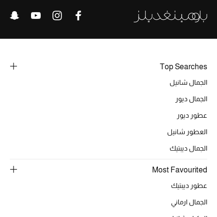
خصومات
ما وصلنا حديثاً
الموسم الجديد
Top Searches
ركن أناقة المنتجعات
الجمال شانيل
الجمال ديور
حصريًا عبر الإنترنت
عطور ديور
جميع إصدارتنا النسائية
العطور شانيل
الجمال ديبتيك
تشكيلة المناسبات للنساء
Most Favourited
الحب للمحلي
عطور ديبتيك
الملابس الرياضية النسائية
الجمال ارماني