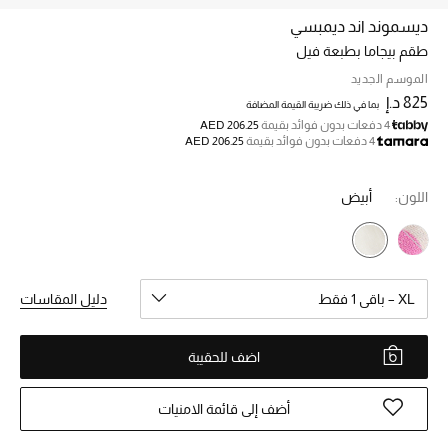
ديسموند اند ديمبسي
طقم بيجاما بطبعة فيل
خصم حتى 70%
تسوقوا الآن
الموسم الجديد
825 د.إ
بما في ذلك ضريبة القيمة المضافة
4 دفعات بدون فوائد بقيمة
AED 206.25
4 دفعات بدون فوائد بقيمة
AED 206.25
ما وصلنا حديثاً
اللون:
أبيض
ما وصلنا حديثاً
الموسم الجديد
XL – باقي 1 فقط
دليل المقاسات
النساء
الحقائب النسائية
اضف للحقيبة
أحذية النسائية
أضف إلى قائمة الامنيات