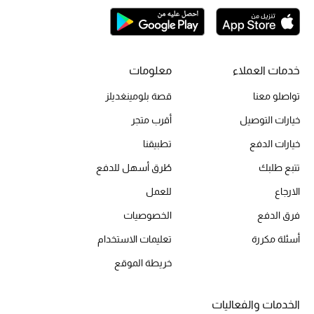
الحقائب
خدمات العملاء
معلومات
الموسم الجديد
تواصلو معنا
قصة بلومينغديلز
خيارات التوصيل
أقرب متجر
الحقائب النسائية
خيارات الدفع
تطبيقنا
دليل ملتزمات الحقائب
تتبع طلبك
طُرق أسهل للدفع
الارجاع
للعمل
حقائب رجالية
فرق الدفع
الخصوصيات
حقائب الأطفال
أسئلة مكررة
تعليمات الاستخدام
أبرز المصممين
خريطة الموقع
الخدمات والفعاليات