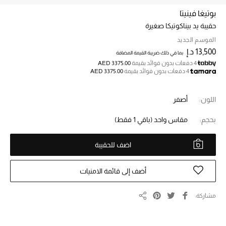
بوتيغا فينيتا
حقيبة يد بيناكوتيكا صغيرة
خصم حتى 70%
تسوقوا الآن
الموسم الجديد
13,500 د.إ
بما في ذلك ضريبة القيمة المضافة
4 دفعات بدون فوائد بقيمة
AED 3375.00
4 دفعات بدون فوائد بقيمة
AED 3375.00
ما وصلنا حديثاً
اللون:
أصفر
ما وصلنا حديثاً
بحجم:
مقاس واحد
(باقي 1 فقط)
الموسم الجديد
اضف للحقيبة
النساء
أضف إلى قائمة الامنيات
الحقائب النسائية
مشاركة
أحذية النسائية
مشاركة