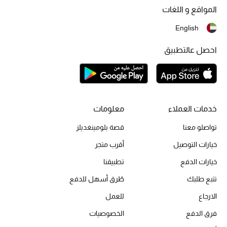
المواقع و اللغات
أحذية مختارة
تسوقوا الأحذية
English
احصل عالتطبيق
الجمال
خصومات
خدمات العملاء
معلومات
جميع مستحضرات الجمال
تواصلو معنا
قصة بلومينغديلز
الجديد في عالم الجمال
خيارات التوصيل
أقرب متجر
خيارات الدفع
تطبيقنا
الأكثر مبيعاً
تتبع طلبك
طُرق أسهل للدفع
العطور
الارجاع
للعمل
مكتشف العطور
فرق الدفع
الخصوصيات