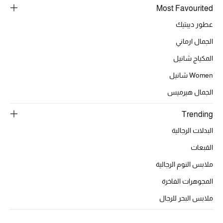
أبرز الحقائب
Most Favourited
تسوقوا الحقائب
عطور ديبتيك
الجمال ارماني
الأحذية
المكياج شانيل
Women شانيل
الموسم الجديد
الجمال هيرميس
أحذية النسائية
Trending
تشكيلة الأحذية
البدلات الرجالية
القبعات
الأحذية الرجالية
ملابس النوم الرجالية
أحذية للأطفال
المجوهرات الفاخرة
أبرز المصممين
ملابس البحر للرجال