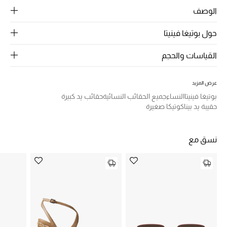
الرجال
الوصف
الجمال
حول بوتيغا فينيتا
الأطفال
القياسات والحجم
مستلزمات المنزل
عرض المزيد
بوتيغا فينيتا
النساء
جميع الحقائب النسائية
حقائب يد كبيرة
المجوهرات
حقيبة يد بيناكوتيكا صغيرة
جديد لدينا
نسق مع
نسوقوا أحدث ما وصلنا
النساء
عرض جميع المنتجات