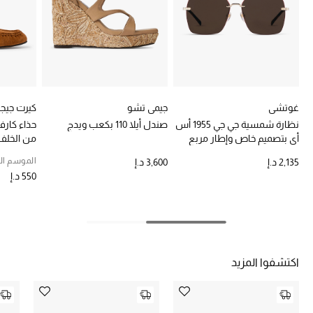
خصومات
ما وصلنا حديثاً
الموسم الجديد
غوتشي
جيمي تشو
كيرت جيجر
ركن أناقة المنتجعات
نظارة شمسية جي جي 1955 أس
صندل أيلا 110 بكعب ويدج
حذاء كارف
أي بتصميم خاص وإطار مربع
من الخلف
حصريًا عبر الإنترنت
الموسم ال
2,135 د.إ
3,600 د.إ
550 د.إ
جميع إصدارتنا النسائية
تشكيلة المناسبات للنساء
الحب للمحلي
اكتشفوا المزيد
الملابس الرياضية النسائية