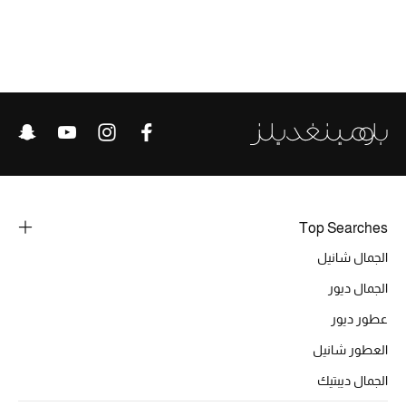
الحقائب
الموسم الجديد
الحقائب النسائية
دليل ملتزمات الحقائب
Top Searches
حقائب رجالية
الجمال شانيل
الجمال ديور
حقائب الأطفال
عطور ديور
أبرز المصممين
العطور شانيل
الجمال ديبتيك