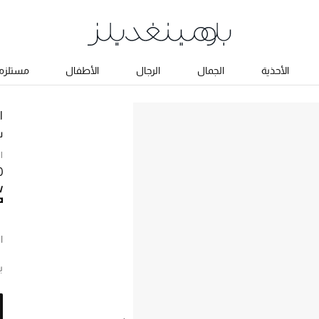
الأحذية
الجمال
الرجال
الأطفال
مستلزما
ا
س
ا
90
ا
ب