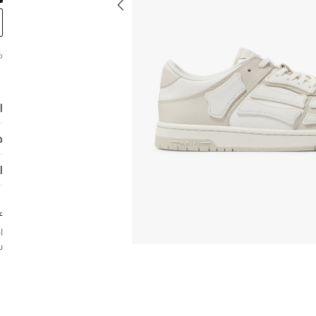
م
ا
ح
ا
ع
ا
س