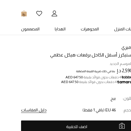
0
ت المنزل
المجوهرات
الهدايا
المصممون
ميري
نيكرز أسفل الكاحل برقعات هيكل عظمي
لموسم الجديد
2,5 د.إ
بما في ذلك ضريبة القيمة المضافة
4 دفعات بدون فوائد بقيمة
AED 647.50
4 دفعات بدون فوائد بقيمة
AED 647.50
للون:
بيج
حجم:
EU 46
(باقي 1 فقط)
دليل المقاسات
اضف للحقيبة