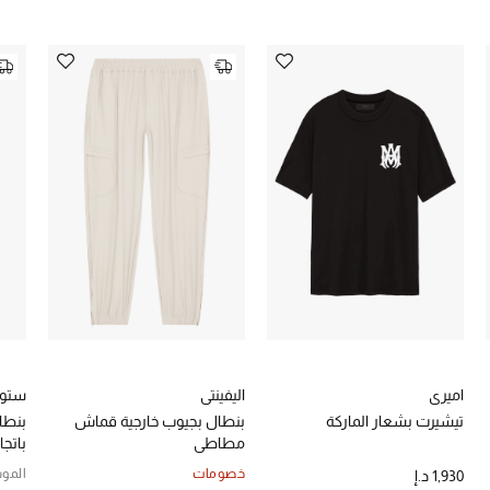
اميري
اليفينتي
ستون
تيشيرت بشعار الماركة
بنطال بجيوب خارجية قماش
بنطا
مطاطي
باتج
خصومات
الموس
1,930 د.إ