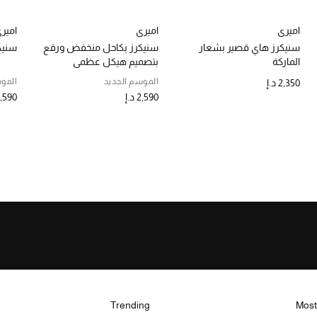
اميري
اميري
امير
سنيكرز هاي قصير بشعار
سنيكرز بكاحل منخفض ورقع
سنيك
الماركة
بتصميم هيكل عظمي
الموسم الجديد
الموس
2,350 د.إ
2,590 د.إ
2,590 د
Trending
Most