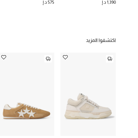
1,390 د.إ
575 د.إ
اكتشفوا المزيد