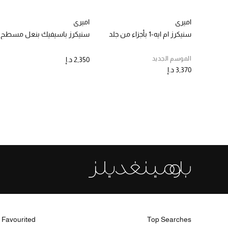
اميري
اميري
سنيكرز ام ايه-1 بأجزاء من جلد
سنيكرز باسيفيك بنعل مسطح
الموسم الجديد
2,350 د.إ
3,370 د.إ
 Favourited
Top Searches