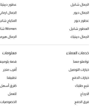
الجمال شانيل
عطور ديبتيك
الجمال ديور
الجمال ارماني
عطور ديور
المكياج شاني
العطور شانيل
Women شانيل
الجمال ديبتيك
الجمال هير
خدمات العملاء
معلومات
تواصلو معنا
قصة بلومينغد
خيارات التوصيل
أقرب متجر
خيارات الدفع
تطبيقنا
تتبع طلبك
طُرق أسهل 
الارجاع
للعمل
فرق الدفع
الخصوصيات