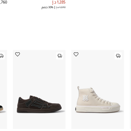
1,285 د.إ
1,760 د.
1,840 د.إ
30% خصم