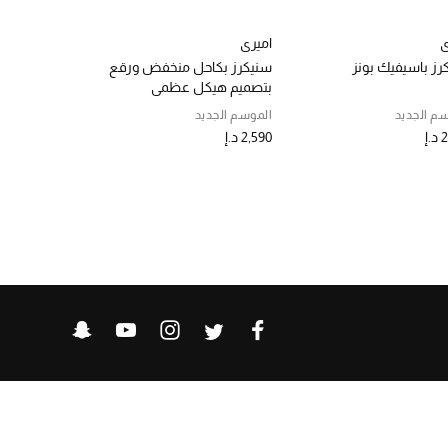
ي
اميري
اميري
رز باسيفيك بونز
سنيكرز بكاحل منخفض ورقع
سنيكرز سكيل
بتصميم هيكل عظمي
م الجديد
الموسم الجديد
الموسم الجديد
.إ
2,590 د.إ
2,590 د.إ