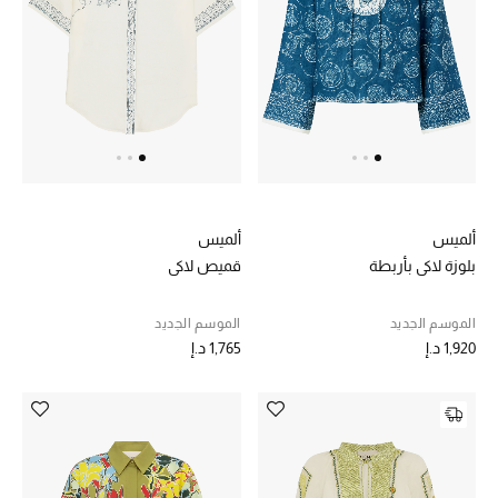
الرجال
الجمال
الأطفال
مستلزمات المنزل
المجوهرات
ألميس
ألميس
بلوزة لاكي بأربطة
قميص لاكي
الموسم الجديد
الموسم الجديد
جديد لدينا
1,920 د.إ
1,765 د.إ
نسوقوا أحدث ما وصلنا
النساء