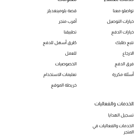
تواصلو معنا
قصة بلومينغديلز
الديكورات والإكسسوارات
خيارات التوصيل
أقرب متجر
الأثاث
خيارات الدفع
تطبيقنا
تتبع طلبك
طُرق أسهل للدفع
الشراشف
الارجاع
للعمل
الحمام
فرق الدفع
الخصوصيات
أجهزة المطبخ والمنزل
أسئلة مكررة
تعليمات الاستخدام
خريطة الموقع
الشموع والعطور المنزلية
الخدمات والفعاليات
تسجيل الهدايا
مستلزمات المنزل
تسوقوا للمنزل
الخدمات والفعاليات في
المتجر