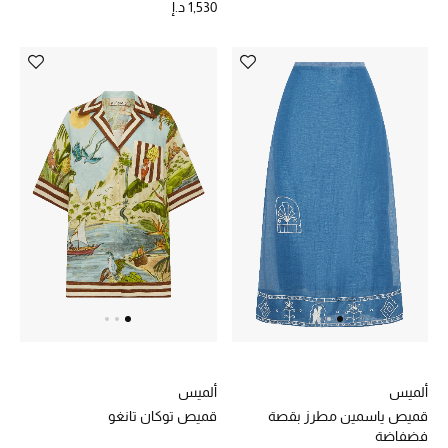
1,530 د.إ
أحذية مختارة
تسوقوا الأحذية
الجمال
خصومات
جميع مستحضرات الجمال
الجديد في عالم الجمال
الأكثر مبيعاً
ألميس
ألميس
قميص ياسمين مطرز بقصة
قميص توكان تانغو
العطور
فضفاضة