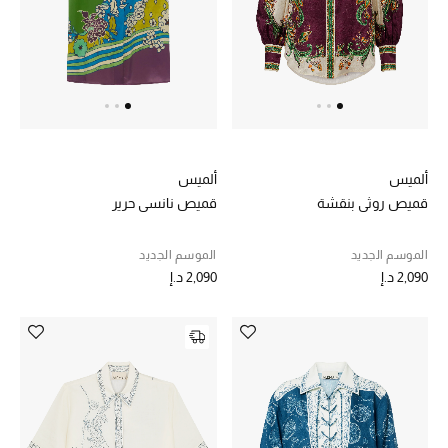
خصم حتى 70%
تسوقوا الآن
ما وصلنا حديثاً
ألميس
ألميس
قميص روثي بنقشة
قميص نانسي حرير
ما وصلنا حديثاً
الموسم الجديد
الموسم الجديد
الموسم الجديد
2,090 د.إ
2,090 د.إ
النساء
الحقائب النسائية
أحذية النسائية