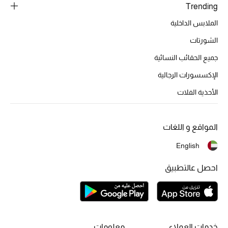
أبرز المصممين
Trending
الملابس الداخلية
الشورتات
العودة إلى المدرسة
جميع الحقائب النسائية
تسوقوا التشكيلة
الإكسسورات الرجالية
الأحذية الفلات
مستلزمات المنزل
المواقع و اللغات
عرض جميع المنتجات
English
الهدايا
احصل عالتطبيق
ما وصلنا حديثا
أبرز المصممين
غرفة الطعام
خدمات العملاء
معلومات