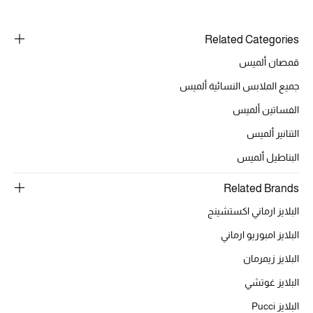
حقائب رجالية
Related Categories
العناية الشخصية بالرجال
قمصان ألميس
جميع الملابس النسائية ألميس
الفساتين ألميس
صُممت للرجال
تسوقوا للرجال
التنانير ألميس
البناطيل ألميس
الأطفال
Related Brands
البلايز ارماني اكستشينج
عرض جميع المنتجات
البلايز امبوريو ارماني
البلايز زيمرمان
خصومات
البلايز غوتشي
عودة صغاركم للمدارس
البلايز Pucci