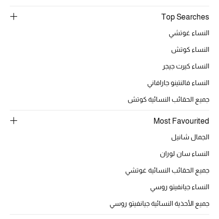
الهدايا
Top Searches
النساء غوتشي
الموسم الجديد
النساء كوتش
ما وصل حديثاً
النساء كيرت جيجر
ركن أناقة المنتجعات
النساء فالنتينو جارافاني
جميع الحقائب النسائية كوتش
هدايا للأطفال
Most Favourited
تشكيلة مستلزمات الأطفال
الجمال شانيل
مستلزمات الأطفال الرضع
النساء سان لوران
جميع الحقائب النسائية غوتشي
مستلزمات البنات (2 - 14 سنة)
النساء جيانفيتو روسي
مستلزمات الأولاد (2 - 14 سنة)
جميع الأحذية النسائية جيانفيتو روسي