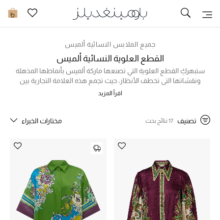
تخفيضات
0
مشاهدة الكل
جميع الملابس النسائية ألميس
القطع العلوية النسائية ألميس
جديد في الخصومات
ستبهركِ القطع العلوية التي تصنعها ماركة ألميس بأنماطها المذهلة
ونقشاتها التي تخطف الأنظار، حيث تجمع هذه العلامة التجارية بين
الأقمشة الناعمة والقصات المريحة والأسلوب الفريد من نوعه بشكل
مزيد من التخفيضات
اقرأ المزيد
سلس، بدءاً من القمصان الحريرية التي تزدان بنقشات حيوية نابضة بالحياة،
وانتهاءً بالتيشيرتات والبلايز المصنوعة من القطن العضوي بطبعات جذابة
النساء
على الصدر. اكتشفي التشكيلة الفاخرة من قطع ألميس العلوية أدناه
تصنيف
مختارات الخبراء
17 نتائج بحث
وتسوقي أونلاين في الإمارات الآن!
الرجال
الجمال
الأطفال
مستلزمات المنزل