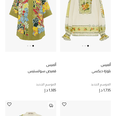
عرض جميع المنتجات
خصومات
ما وصلنا حديثاً
الموسم الجديد
ركن أناقة المنتجعات
حصريًا عبر الإنترنت
ألميس
ألميس
بلوزة ديكسي
قميص سولستيس
جميع إصدارتنا النسائية
الموسم الجديد
الموسم الجديد
تشكيلة المناسبات للنساء
1,735 د.إ
1,385 د.إ
الحب للمحلي
الملابس الرياضية النسائية