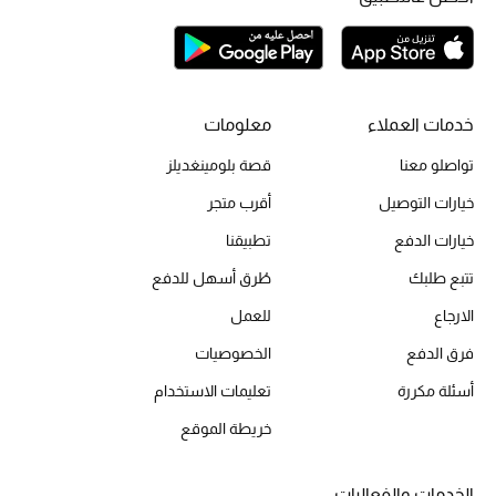
الحقائب
خدمات العملاء
معلومات
الموسم الجديد
تواصلو معنا
قصة بلومينغديلز
الحقائب النسائية
خيارات التوصيل
أقرب متجر
خيارات الدفع
تطبيقنا
دليل ملتزمات الحقائب
تتبع طلبك
طُرق أسهل للدفع
حقائب رجالية
الارجاع
للعمل
فرق الدفع
الخصوصيات
حقائب الأطفال
أسئلة مكررة
تعليمات الاستخدام
أبرز المصممين
خريطة الموقع
الخدمات والفعاليات