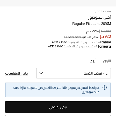
نفذت الكمية
خصم حتى 70%
أكني ستوديوز
تسوقوا الآن
Regular Fit Jeans 2010M
1,840 د.إ
50% خصم
920 د.إ
بما في ذلك ضريبة القيمة المضافة
ما وصلنا حديثاً
4 دفعات بدون فوائد بقيمة
AED 230.00
4 دفعات بدون فوائد بقيمة
AED 230.00
ما وصلنا حديثاً
اللون:
أزرق
الموسم الجديد
L – نفذت الكمية
دليل المقاسات
النساء
عذرا هذا المنتج غير متوفر حاليا. تتبع هذا المنتج حتى لا تفوتك ما إذا أصبح
الحقائب النسائية
متاحًا مرة أخرى.
أحذية النسائية
يرجى إعلامي