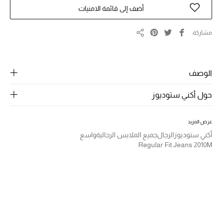
الرجال
أضف إلى قائمة الامنيات
الجمال
مشاركة
مشاركة
الأطفال
مستلزمات المنزل
الوصف
حول أكني ستوديوز
المجوهرات
عرض المزيد
أكني ستوديوز
الرجال
جميع الملابس الرجالية
واسع
جديد لدينا
Regular Fit Jeans 2010M
نسوقوا أحدث ما وصلنا
النساء
عرض جميع المنتجات