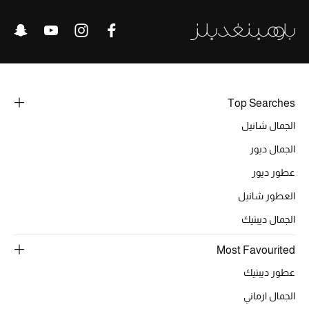
خصومات
ما وصلنا حديثاً
الموسم الجديد
Top Searches
ركن أناقة المنتجعات
الجمال شانيل
الجمال ديور
حصريًا عبر الإنترنت
عطور ديور
جميع إصدارتنا النسائية
العطور شانيل
تشكيلة المناسبات للنساء
الجمال ديبتيك
الحب للمحلي
Most Favourited
عطور ديبتيك
الملابس الرياضية النسائية
الجمال ارماني