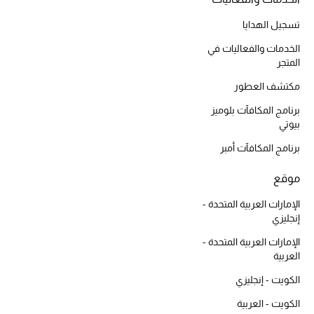
أبرز الحقائب
تسوقوا الحقائب
تسجيل الهدايا
الخدمات والفعاليات في
المتجر
الأحذية
مكتشف العطور
الموسم الجديد
برنامج المكافآت بلوميز
بيوتي
أحذية النسائية
برنامج المكافآت أمبر
تشكيلة الأحذية
موقع
الإمارات العربية المتحدة -
الأحذية الرجالية
إنجليزي
الإمارات العربية المتحدة -
أحذية للأطفال
العربية
أبرز المصممين
الكويت - إنجليزي
الكويت - العربية