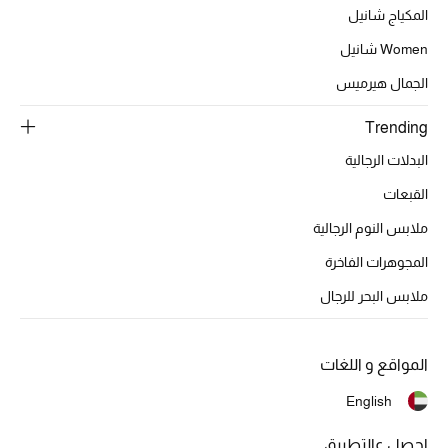
تشكيلة الأعراس
المكياج شانيل
Women شانيل
حقائب وأحذية متطابقة
الجمال هيرميس
هدايا للنساء
Trending
ركن الفخامة
البدلات الرجالية
القبعات
جميع الملابس النسائية
ملابس النوم الرجالية
جميع الأحذية النسائية
المجوهرات الفاخرة
ملابس البحر للرجال
جميع الحقائب النسائية
جميع الإكسسورات النسائية
المواقع و اللغات
English
موضة نسائية
احصل عالتطبيق
تسوقوا للنساء