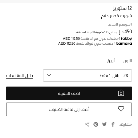
12 ستوريز
شورت قصير دنيم
خصم حتى 70%
تسوقوا الآن
الموسم الجديد
450 د.إ
بما في ذلك ضريبة القيمة المضافة
4 دفعات بدون فوائد بقيمة
AED 112.50
4 دفعات بدون فوائد بقيمة
AED 112.50
ما وصلنا حديثاً
اللون:
أزرق
ما وصلنا حديثاً
28 – باقي 1 فقط
دليل المقاسات
الموسم الجديد
اضف للحقيبة
النساء
الحقائب النسائية
أضف إلى قائمة الامنيات
أحذية النسائية
مشاركة
مشاركة