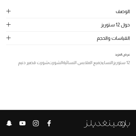
الرجال
الوصف
الجمال
حول 12 ستوريز
الأطفال
القياسات والحجم
مستلزمات المنزل
عرض المزيد
المجوهرات
12 ستوريز
النساء
جميع الملابس النسائية
الشورت
شورت قصير دنيم
جديد لدينا
نسوقوا أحدث ما وصلنا
النساء
عرض جميع المنتجات