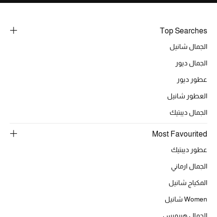
خصومات
Top Searches
ما وصلنا حديثاً
الجمال شانيل
الموسم الجديد
الجمال ديور
عطور ديور
ركن أناقة المنتجعات
العطور شانيل
حصريًا عبر الإنترنت
الجمال ديبتيك
جميع إصدارتنا النسائية
Most Favourited
عطور ديبتيك
تشكيلة المناسبات للنساء
الجمال ارماني
الحب للمحلي
المكياج شانيل
الملابس الرياضية النسائية
Women شانيل
الجمال هيرميس