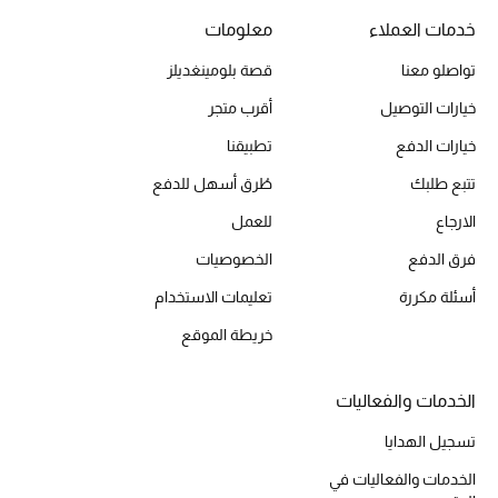
خدمات العملاء
معلومات
تواصلو معنا
قصة بلومينغديلز
الحقائب
خيارات التوصيل
أقرب متجر
الموسم الجديد
خيارات الدفع
تطبيقنا
تتبع طلبك
طُرق أسهل للدفع
الحقائب النسائية
الارجاع
للعمل
دليل ملتزمات الحقائب
فرق الدفع
الخصوصيات
أسئلة مكررة
تعليمات الاستخدام
حقائب رجالية
خريطة الموقع
حقائب الأطفال
الخدمات والفعاليات
أبرز المصممين
تسجيل الهدايا
الخدمات والفعاليات في