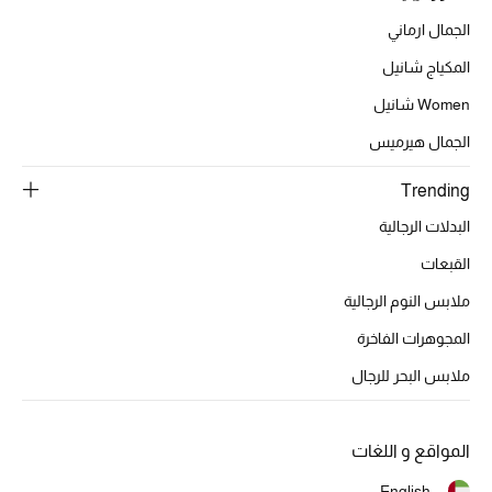
موضة نسائية
الجمال ارماني
تسوقوا للنساء
المكياج شانيل
Women شانيل
الحقائب
الجمال هيرميس
الموسم الجديد
Trending
البدلات الرجالية
الحقائب النسائية
القبعات
دليل ملتزمات الحقائب
ملابس النوم الرجالية
المجوهرات الفاخرة
حقائب رجالية
ملابس البحر للرجال
حقائب الأطفال
أبرز المصممين
المواقع و اللغات
English