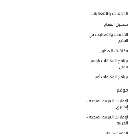
الخدمات والفعاليات
تسجيل الهدايا
أحذية مختارة
تسوقوا الأحذية
الخدمات والفعاليات في
المتجر
مكتشف العطور
الجمال
برنامج المكافآت بلوميز
بيوتي
خصومات
برنامج المكافآت أمبر
جميع مستحضرات الجمال
موقع
الجديد في عالم الجمال
الإمارات العربية المتحدة -
إنجليزي
الأكثر مبيعاً
الإمارات العربية المتحدة -
العربية
العطور
الكويت - إنجليزي