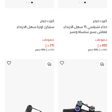
خصم حتى 70%
كيرت جيجر
كيرت جيجر
تسوقوا الآن
حذاء تشيلسي 15 سهل الارتداء
سنيكرز لورنا سهل الارتداء
قماش بسير سلسلة ونسر
ما وصلنا حديثاً
خصومات
خصومات
480 د.إ
315 د.إ
800 د.إ
40% خصم
525 د.إ
40% خصم
ما وصلنا حديثاً
الموسم الجديد
النساء
الحقائب النسائية
أحذية النسائية