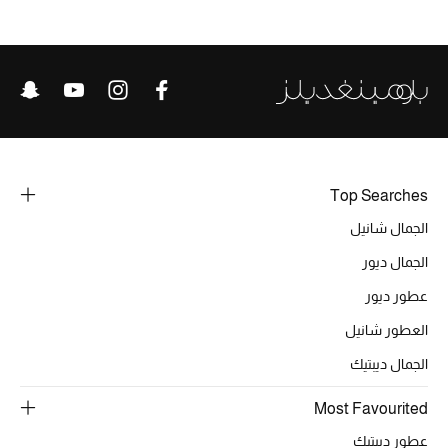
تشكيلة الأعراس
حقائب وأحذية متطابقة
هدايا للنساء
ركن الفخامة
Top Searches
جميع الملابس النسائية
الجمال شانيل
الجمال ديور
جميع الأحذية النسائية
عطور ديور
جميع الحقائب النسائية
العطور شانيل
الجمال ديبتيك
جميع الإكسسورات النسائية
Most Favourited
عطور ديبتيك