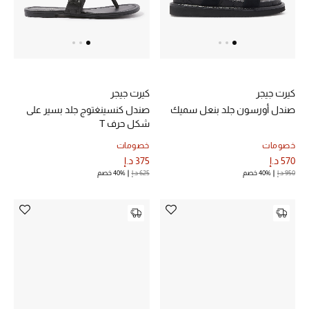
الرجال
الجمال
الأطفال
كيرت جيجر
كيرت جيجر
مستلزمات المنزل
صندل أورسون جلد بنعل سميك
صندل كنسينغتوج جلد بسير على
شكل حرف T
المجوهرات
خصومات
خصومات
570 د.إ
375 د.إ
950 د.إ
40% خصم
625 د.إ
40% خصم
جديد لدينا
نسوقوا أحدث ما وصلنا
النساء