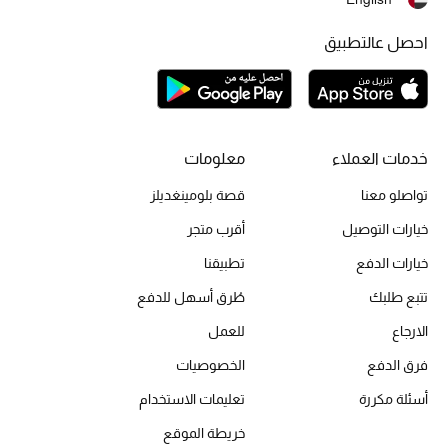
احصل عالتطبيق
أبرز الحقائب
تسوقوا الحقائب
الأحذية
خدمات العملاء
معلومات
تواصلو معنا
قصة بلومينغديلز
الموسم الجديد
خيارات التوصيل
أقرب متجر
أحذية النسائية
خيارات الدفع
تطبيقنا
تشكيلة الأحذية
تتبع طلبك
طُرق أسهل للدفع
الارجاع
للعمل
الأحذية الرجالية
فرق الدفع
الخصوصيات
أحذية للأطفال
أسئلة مكررة
تعليمات الاستخدام
خريطة الموقع
أبرز المصممين