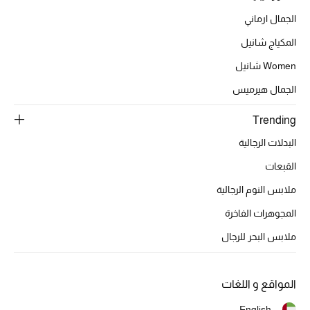
موضة نسائية
الجمال ارماني
تسوقوا للنساء
المكياج شانيل
Women شانيل
الحقائب
الجمال هيرميس
الموسم الجديد
Trending
البدلات الرجالية
الحقائب النسائية
القبعات
دليل ملتزمات الحقائب
ملابس النوم الرجالية
المجوهرات الفاخرة
حقائب رجالية
ملابس البحر للرجال
حقائب الأطفال
أبرز المصممين
المواقع و اللغات
English