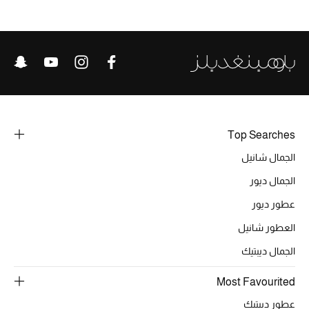
تشكيلة الأعراس
حقائب وأحذية متطابقة
هدايا للنساء
ركن الفخامة
Top Searches
جميع الملابس النسائية
الجمال شانيل
الجمال ديور
جميع الأحذية النسائية
عطور ديور
جميع الحقائب النسائية
العطور شانيل
الجمال ديبتيك
جميع الإكسسورات النسائية
Most Favourited
عطور ديبتيك