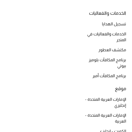
الخدمات والفعاليات
تسجيل الهدايا
أحذية مختارة
تسوقوا الأحذية
الخدمات والفعاليات في
المتجر
مكتشف العطور
الجمال
برنامج المكافآت بلوميز
بيوتي
خصومات
برنامج المكافآت أمبر
جميع مستحضرات الجمال
موقع
الجديد في عالم الجمال
الإمارات العربية المتحدة -
إنجليزي
الأكثر مبيعاً
الإمارات العربية المتحدة -
العربية
العطور
الكويت - إنجليزي