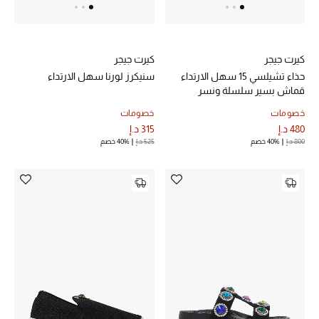
خصم حتى 70%
كيرت جيجر
كيرت جيجر
تسوقوا الآن
حذاء تشيلسي 15 سهل الارتداء
سنيكرز لورنا سهل الارتداء
قماش بسير سلسلة ونسر
ما وصلنا حديثاً
خصومات
خصومات
480 د.إ
315 د.إ
800 د.إ
40% خصم
525 د.إ
40% خصم
ما وصلنا حديثاً
الموسم الجديد
النساء
الحقائب النسائية
أحذية النسائية