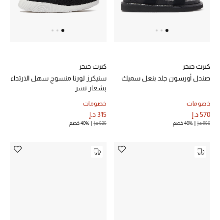
الرجال
الجمال
الأطفال
كيرت جيجر
كيرت جيجر
مستلزمات المنزل
صندل أورسون جلد بنعل سميك
سنيكرز لورنا منسوج سهل الارتداء
بشعار نسر
المجوهرات
خصومات
خصومات
570 د.إ
315 د.إ
950 د.إ
40% خصم
525 د.إ
40% خصم
جديد لدينا
نسوقوا أحدث ما وصلنا
النساء