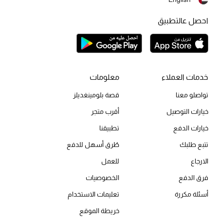
احصل عالتطبيق
أبرز الحقائب
تسوقوا الحقائب
الأحذية
خدمات العملاء
معلومات
تواصلو معنا
قصة بلومينغديلز
الموسم الجديد
خيارات التوصيل
أقرب متجر
أحذية النسائية
خيارات الدفع
تطبيقنا
تشكيلة الأحذية
تتبع طلبك
طُرق أسهل للدفع
الارجاع
للعمل
الأحذية الرجالية
فرق الدفع
الخصوصيات
أحذية للأطفال
أسئلة مكررة
تعليمات الاستخدام
خريطة الموقع
أبرز المصممين