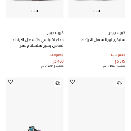
خصم حتى 70%
تسوقوا الآن
كيرت جيجر
كيرت جيجر
سنيكرز لورنا سهل الارتداء
حذاء تشيلسي 15 سهل الارتداء
قماش بسير سلسلة ونسر
ما وصلنا حديثاً
خصومات
خصومات
315 د.إ
480 د.إ
ما وصلنا حديثاً
525 د.إ
40% خصم
800 د.إ
40% خصم
الموسم الجديد
النساء
الحقائب النسائية
أحذية النسائية