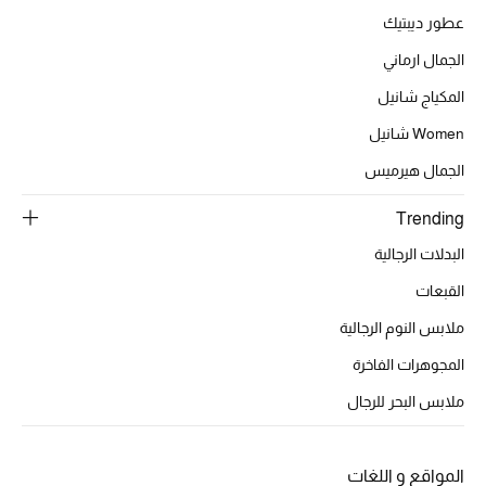
موضة نسائية
عطور ديبتيك
تسوقوا للنساء
الجمال ارماني
المكياج شانيل
الحقائب
Women شانيل
الجمال هيرميس
الموسم الجديد
Trending
الحقائب النسائية
البدلات الرجالية
دليل ملتزمات الحقائب
القبعات
ملابس النوم الرجالية
حقائب رجالية
المجوهرات الفاخرة
حقائب الأطفال
ملابس البحر للرجال
أبرز المصممين
المواقع و اللغات