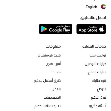
English
أبرز الحقائب
تسوقوا الحقائب
احصل عالتطبيق
الأحذية
خدمات العملاء
معلومات
الموسم الجديد
تواصلو معنا
قصة بلومينغديلز
أحذية النسائية
خيارات التوصيل
أقرب متجر
خيارات الدفع
تطبيقنا
تشكيلة الأحذية
تتبع طلبك
طُرق أسهل للدفع
الأحذية الرجالية
الارجاع
للعمل
أحذية للأطفال
فرق الدفع
الخصوصيات
أسئلة مكررة
تعليمات الاستخدام
أبرز المصممين