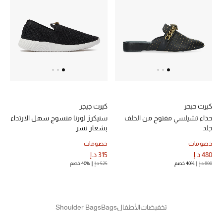
عرض جميع المنتجات
خصومات
ما وصلنا حديثاً
الموسم الجديد
ركن أناقة المنتجعات
كيرت جيجر
كيرت جيجر
حذاء تشيلسي مفتوح من الخلف
سنيكرز لورنا منسوج سهل الارتداء
حصريًا عبر الإنترنت
جلد
بشعار نسر
جميع إصدارتنا النسائية
خصومات
خصومات
480 د.إ
315 د.إ
800 د.إ
40% خصم
525 د.إ
40% خصم
تشكيلة المناسبات للنساء
الحب للمحلي
تخفيضات
الأطفال
Bags
Shoulder Bags
الملابس الرياضية النسائية