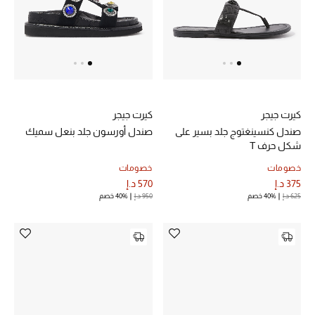
الرجال
الجمال
الأطفال
مستلزمات المنزل
كيرت جيجر
كيرت جيجر
صندل كنسينغتوج جلد بسير على
صندل أورسون جلد بنعل سميك
المجوهرات
شكل حرف T
خصومات
خصومات
375 د.إ
570 د.إ
625 د.إ
40% خصم
950 د.إ
40% خصم
جديد لدينا
نسوقوا أحدث ما وصلنا
النساء