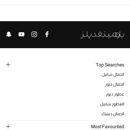
تشكيلة الأعراس
حقائب وأحذية متطابقة
هدايا للنساء
ركن الفخامة
Top Searches
جميع الملابس النسائية
الجمال شانيل
جميع الأحذية النسائية
الجمال ديور
جميع الحقائب النسائية
عطور ديور
العطور شانيل
جميع الإكسسورات النسائية
الجمال ديبتيك
Most Favourited