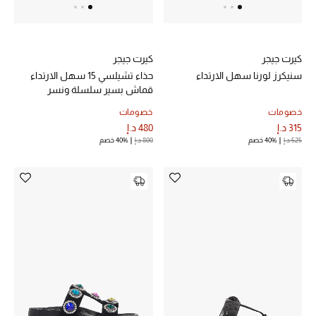
خصم حتى 70%
كيرت جيجر
كيرت جيجر
تسوقوا الآن
سنيكرز لورنا سهل الارتداء
حذاء تشيلسي 15 سهل الارتداء
قماش بسير سلسلة ونسر
ما وصلنا حديثاً
خصومات
خصومات
315 د.إ
480 د.إ
525 د.إ
40% خصم
800 د.إ
40% خصم
ما وصلنا حديثاً
الموسم الجديد
النساء
الحقائب النسائية
أحذية النسائية