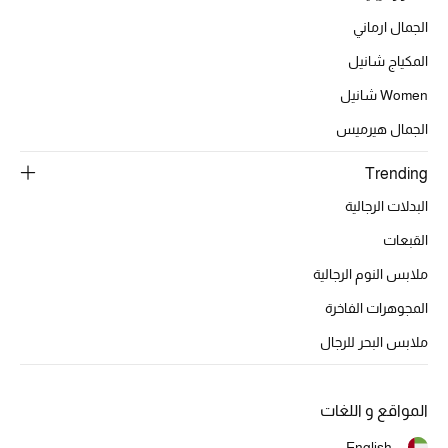
موضة نسائية
الجمال ارماني
تسوقوا للنساء
المكياج شانيل
Women شانيل
الحقائب
الجمال هيرميس
الموسم الجديد
Trending
البدلات الرجالية
الحقائب النسائية
القبعات
دليل ملتزمات الحقائب
ملابس النوم الرجالية
المجوهرات الفاخرة
حقائب رجالية
ملابس البحر للرجال
حقائب الأطفال
أبرز المصممين
المواقع و اللغات
English