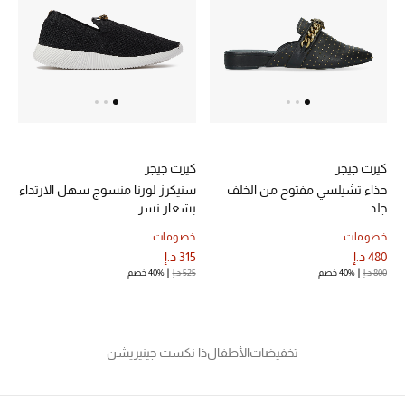
عرض جميع المنتجات
خصومات
ما وصلنا حديثاً
الموسم الجديد
كيرت جيجر
كيرت جيجر
ركن أناقة المنتجعات
حذاء تشيلسي مفتوح من الخلف
سنيكرز لورنا منسوج سهل الارتداء
جلد
بشعار نسر
حصريًا عبر الإنترنت
خصومات
خصومات
480 د.إ
315 د.إ
جميع إصدارتنا النسائية
800 د.إ
40% خصم
525 د.إ
40% خصم
تشكيلة المناسبات للنساء
الحب للمحلي
تخفيضات
الأطفال
ذا نكست جينيريشن
الملابس الرياضية النسائية