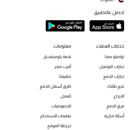
احصل عالتطبيق
أبرز الحقائب
تسوقوا الحقائب
الأحذية
خدمات العملاء
معلومات
تواصلو معنا
قصة بلومينغديلز
الموسم الجديد
خيارات التوصيل
أقرب متجر
أحذية النسائية
خيارات الدفع
تطبيقنا
تشكيلة الأحذية
تتبع طلبك
طُرق أسهل للدفع
الارجاع
للعمل
الأحذية الرجالية
فرق الدفع
الخصوصيات
أحذية للأطفال
أسئلة مكررة
تعليمات الاستخدام
خريطة الموقع
أبرز المصممين