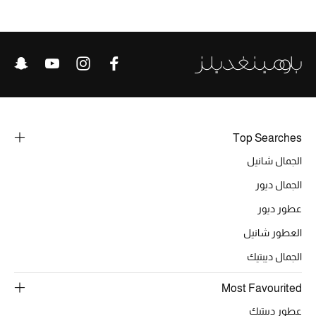
تشكيلة الأعراس
حقائب وأحذية متطابقة
هدايا للنساء
ركن الفخامة
Top Searches
جميع الملابس النسائية
الجمال شانيل
الجمال ديور
جميع الأحذية النسائية
عطور ديور
جميع الحقائب النسائية
العطور شانيل
الجمال ديبتيك
جميع الإكسسورات النسائية
Most Favourited
عطور ديبتيك