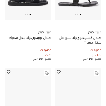
الرجال
الجمال
الأطفال
كيرت جيجر
كيرت جيجر
مستلزمات المنزل
صندل كنسينغتوج جلد بسير على
صندل أورسون جلد بنعل سميك
شكل حرف T
المجوهرات
خصومات
خصومات
375 د.إ
570 د.إ
625 د.إ
40% خصم
950 د.إ
40% خصم
جديد لدينا
نسوقوا أحدث ما وصلنا
النساء