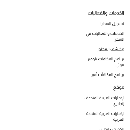
الخدمات والفعاليات
تسجيل الهدايا
أحذية مختارة
تسوقوا الأحذية
الخدمات والفعاليات في
المتجر
مكتشف العطور
الجمال
برنامج المكافآت بلوميز
بيوتي
خصومات
برنامج المكافآت أمبر
جميع مستحضرات الجمال
موقع
الجديد في عالم الجمال
الإمارات العربية المتحدة -
إنجليزي
الأكثر مبيعاً
الإمارات العربية المتحدة -
العربية
العطور
الكويت - إنجليزي