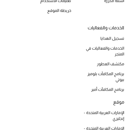
أسئلة مكررة
تعليمات الاستخدام
موضة نسائية
تسوقوا للنساء
خريطة الموقع
الخدمات والفعاليات
الحقائب
تسجيل الهدايا
الموسم الجديد
الخدمات والفعاليات في
المتجر
الحقائب النسائية
مكتشف العطور
برنامج المكافآت بلوميز
دليل ملتزمات الحقائب
بيوتي
برنامج المكافآت أمبر
حقائب رجالية
موقع
حقائب الأطفال
الإمارات العربية المتحدة -
أبرز المصممين
إنجليزي
الإمارات العربية المتحدة -