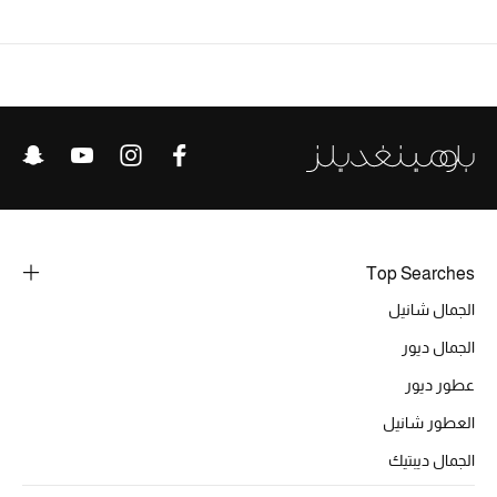
الرجال
الجمال
الأطفال
مستلزمات المنزل
المجوهرات
Top Searches
الجمال شانيل
جديد لدينا
الجمال ديور
نسوقوا أحدث ما وصلنا
عطور ديور
العطور شانيل
النساء
الجمال ديبتيك