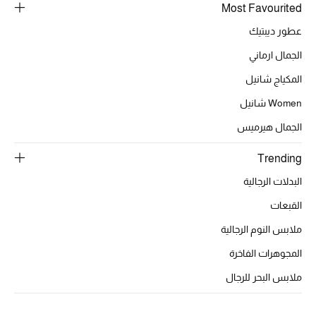
عرض جميع المنتجات
Most Favourited
عطور ديبتيك
خصومات
الجمال ارماني
ما وصلنا حديثاً
المكياج شانيل
الموسم الجديد
Women شانيل
الجمال هيرميس
ركن أناقة المنتجعات
Trending
حصريًا عبر الإنترنت
البدلات الرجالية
جميع إصدارتنا النسائية
القبعات
ملابس النوم الرجالية
تشكيلة المناسبات للنساء
المجوهرات الفاخرة
الحب للمحلي
ملابس البحر للرجال
الملابس الرياضية النسائية