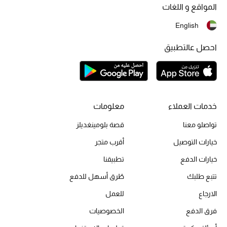
المواقع و اللغات
تشكيلة الأعراس
English
حقائب وأحذية متطابقة
احصل عالتطبيق
هدايا للنساء
ركن الفخامة
خدمات العملاء
معلومات
جميع الملابس النسائية
تواصلو معنا
قصة بلومينغديلز
جميع الأحذية النسائية
خيارات التوصيل
أقرب متجر
خيارات الدفع
تطبيقنا
جميع الحقائب النسائية
تتبع طلبك
طُرق أسهل للدفع
جميع الإكسسورات النسائية
الارجاع
للعمل
فرق الدفع
الخصوصيات